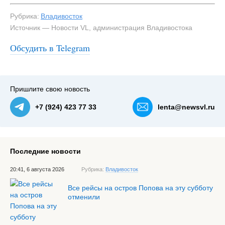
Рубрика:
Владивосток
Источник — Новости VL, администрация Владивостока
#3
Со стороны Адмирала Фокина тоже запрет для СИМ, а
также вернули "карпич" - он касается автомобилей и
Обсудить в Telegram
мотоциклов — NewsVL.ru
Пришлите свою новость
+7 (924) 423 77 33
lenta@newsvl.ru
Последние новости
20:41, 6 августа 2026
Рубрика:
Владивосток
Все рейсы на остров Попова на эту субботу
отменили