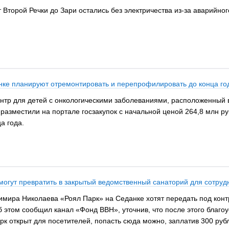
т Второй Речки до Зари остались без электричества из-за аварийно
нке планируют отремонтировать и перепрофилировать до конца го
тр для детей с онкологическими заболеваниями, расположенный во
разместили на портале госзакупок с начальной ценой 264,8 млн р
а года.
могут превратить в закрытый ведомственный санаторий для сотруд
мира Николаева «Роял Парк» на Седанке хотят передать под конт
б этом сообщил канал «Фонд ВВН», уточнив, что после этого благо
к открыт для посетителей, попасть сюда можно, заплатив 300 рубл