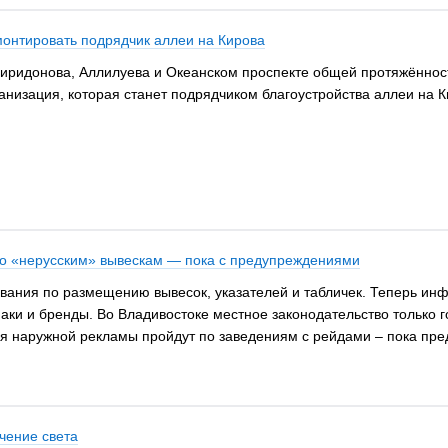
монтировать подрядчик аллеи на Кирова
иридонова, Аллилуева и Океанском проспекте общей протяжённост
анизация, которая станет подрядчиком благоустройства аллеи на К
 по «нерусским» вывескам — пока с предупреждениями
вания по размещению вывесок, указателей и табличек. Теперь ин
ки и бренды. Во Владивостоке местное законодательство только г
ия наружной рекламы пройдут по заведениям с рейдами – пока п
чение света