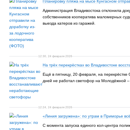
Планировку пляжа на мысе Кунгасном отправ
Администрация Владивостока отклонила доку
собственников кооператива маломерных судо
выезда катеров из гаражей.
12:30, 24 февраля 2026
На трёх перекрёстках во Владивостоке вос
Ещё в пятницу, 20 февраля, на перекрёстке 
дней не работал светофор на Молодёжной – 
12:24, 24 февраля 2026
«Линия загружена»: по утрам в Приморье вс
С момента запуска единого кол-центра полик