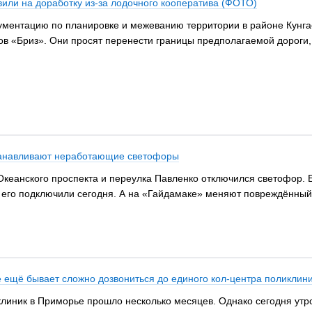
или на доработку из-за лодочного кооператива (ФОТО)
ментацию по планировке и межеванию территории в районе Кунгас
в «Бриз». Они просят перенести границы предполагаемой дороги, 
станавливают неработающие светофоры
Океанского проспекта и переулка Павленко отключился светофор. 
его подключили сегодня. А на «Гайдамаке» меняют повреждённый 
ё ещё бывает сложно дозвониться до единого кол-центра поликлин
линик в Приморье прошло несколько месяцев. Однако сегодня утром