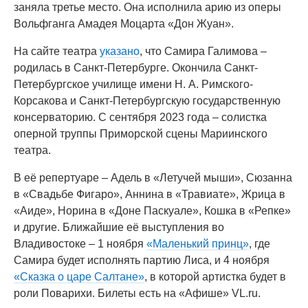
заняла третье место. Она исполнила арию из оперы
Вольфганга Амадея Моцарта «Дон Жуан».
На сайте театра
указано
, что Самира Галимова –
родилась в Санкт-Петербурге. Окончила Санкт-
Петербургское училище имени Н. А. Римского-
Корсакова и Санкт-Петербургскую государственную
консерваторию. С сентября 2023 года – солистка
оперной труппы Приморской сцены Мариинского
театра.
В её репертуаре – Адель в «Летучей мыши», Сюзанна
в «Свадьбе Фигаро», Аннина в «Травиате», Жрица в
«Аиде», Норина в «Доне Паскуале», Кошка в «Репке»
и другие. Ближайшие её выступления во
Владивостоке – 1 ноября
«Маленький принц»
, где
Самира будет исполнять партию Лиса, и 4 ноября
«Сказка о царе Салтане»
, в которой артистка будет в
роли Поварихи. Билеты есть на «Афише» VL.ru.