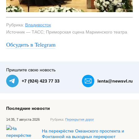
Рубрика:
Владивосток
Источник — ТАСС; Приморская сцена Мариинского театра
#3
Адель («Летучая мышь», И. Штраус). Фото:
Обсудить в Telegram
Приморская сцена Мариинского театра — NewsVL.ru
Пришлите свою новость
+7 (924) 423 77 33
lenta@newsvl.ru
Последние новости
14:35, 7 августа 2026
Рубрика:
Перекрытия дорог
На перекрёстке Океанского проспекта и
Фонтанной на выходных перекроют