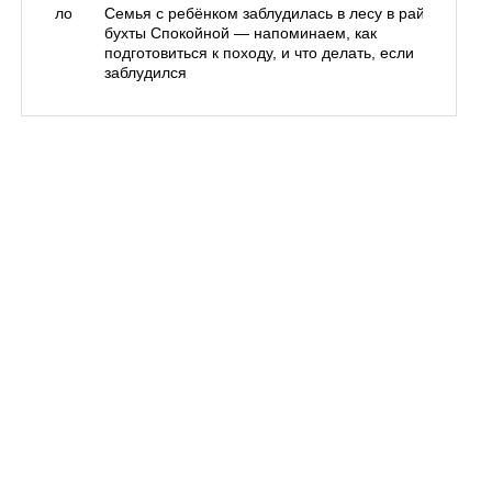
одорожало
Семья с ребёнком заблудилась в лесу в районе
О
ублей
бухты Спокойной — напоминаем, как
«
подготовиться к походу, и что делать, если
п
заблудился
Вл