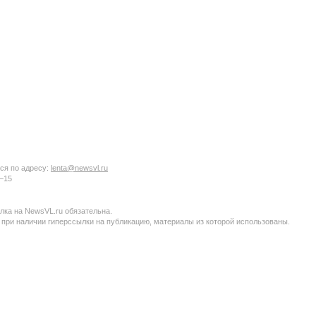
ся по адресу:
lenta@newsvl.ru
6−15
ка на NewsVL.ru обязательна.
 при наличии гиперссылки на публикацию, материалы из которой использованы.