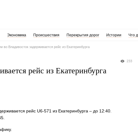
Экономика
Происшествия
Перекрытия дорог
Истории
Что 
м во Владивосток задерживается рейс из Екатеринбурга
233
ивается рейс из Екатеринбурга
держивается рейс U6-571 из Екатеринбурга – до 12:40.
45.
афику.