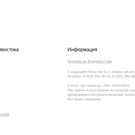
ивостока
Информация
Реклама во Владивостоке
С редакцией Новостей VL.ru можно связать
Телефон: 8 (423) 241−49−26, 8 (423) 280−6
© ООО «ВЛ Новости», ИНН 2536240311
При любом использовании материалов ссыл
Цитирование в Интернете возможно только
Все права защищены.
паний