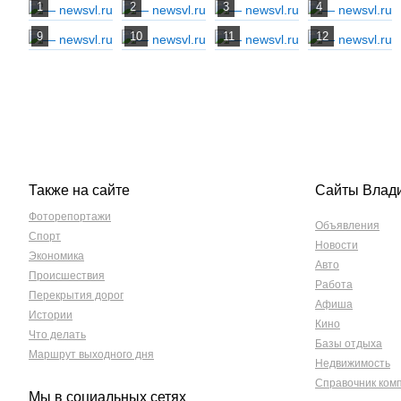
Также на сайте
Сайты Влад
Фоторепортажи
Объявления
Спорт
Новости
Экономика
Авто
Происшествия
Работа
Перекрытия дорог
Афиша
Истории
Кино
Что делать
Базы отдыха
Маршрут выходного дня
Недвижимость
Справочник ком
Мы в социальных сетях