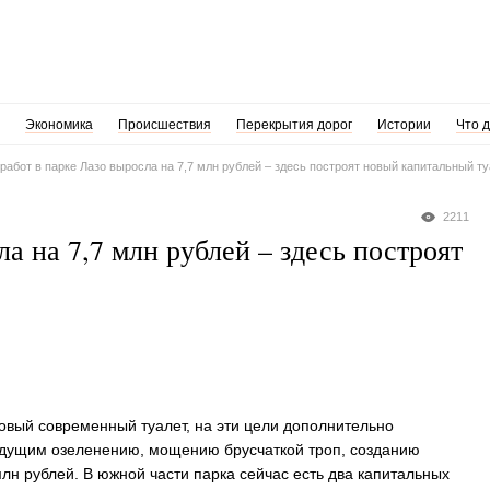
Экономика
Происшествия
Перекрытия дорог
Истории
Что 
работ в парке Лазо выросла на 7,7 млн рублей – здесь построят новый капитальный ту
2211
а на 7,7 млн рублей – здесь построят
овый современный туалет, на эти цели дополнительно
 идущим озеленению, мощению брусчаткой троп, созданию
лн рублей. В южной части парка сейчас есть два капитальных