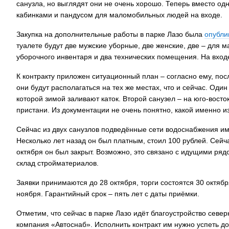
санузла, но выглядят они не очень хорошо. Теперь вместо од
кабинками и пандусом для маломобильных людей на входе.
Закупка на дополнительные работы в парке Лазо была
опубли
туалете будут две мужские уборные, две женские, две – для
уборочного инвентаря и два технических помещения. На вход
К контракту приложен ситуационный план – согласно ему, пос
они будут располагаться на тех же местах, что и сейчас. Оди
которой зимой заливают каток. Второй санузел – на юго-восто
пристани. Из документации не очень понятно, какой именно из
Сейчас из двух санузлов подведённые сети водоснабжения име
Несколько лет назад он был платным, стоил 100 рублей. Сейч
октября он был закрыт. Возможно, это связано с идущими ря
склад стройматериалов.
Заявки принимаются до 28 октября, торги состоятся 30 октябр
ноября. Гарантийный срок – пять лет с даты приёмки.
Отметим, что сейчас в парке Лазо идёт благоустройство севе
компания «Автоснаб». Исполнить контракт им нужно успеть до