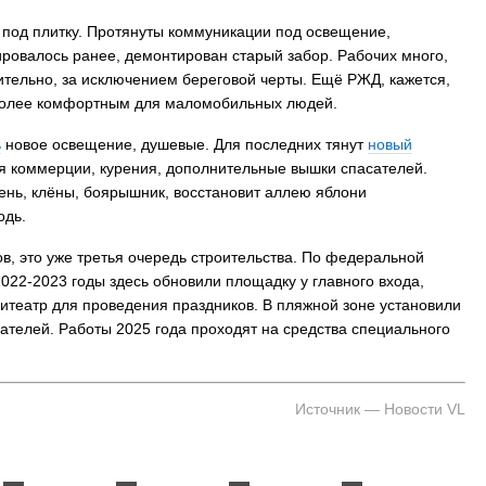
 под плитку. Протянуты коммуникации под освещение,
 Владивостока снова подорожало
Семья с ребёнком заблудилас
ровалось ранее, демонтирован старый забор. Рабочих много,
т от 26 копеек до 17 рублей
бухты Спокойной — напомина
нительно, за исключением береговой черты. Ещё РЖД, кажется,
подготовиться к походу, и что
 более комфортным для маломобильных людей.
заблудился
ь
новое освещение, душевые. Для последних тянут
новый
ля коммерции, курения, дополнительные вышки спасателей.
ень, клёны, боярышник, восстановит аллею яблони
одь.
ов, это уже третья очередь строительства. По федеральной
22-2023 годы здесь обновили площадку у главного входа,
итеатр для проведения праздников. В пляжной зоне установили
телей. Работы 2025 года проходят на средства специального
Источник — Новости VL