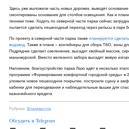
Здесь уже выложили часть новых дорожек, выводят основание
На заправках
смонтированы основания для столбов освещения. Как и плани
топливо – рос
техники тоже. Ходить по северной части парка сейчас затруд
пытается сделать пешеходный переход через рельсы в парк
По проекту в северной части парка также
планируется сделат
водовод
. Также в плане – контейнеры для сбора ТБО, зоны д
Подрядчик сделает озеленение, высадит хвойный массив, сир
маньчжурской. Вместо железного забора высадят живую изгор
Напомним, благоустройство парка Лазо идёт в несколько этап
программе «Формирование комфортной городской среды» в 20
уложили новое пешеходное покрытие, построили сцену и амф
кабинки для переодевания и наблюдательные вышки для спаса
казначейского кредита.
Рубрика:
Владивосток
Обсудить в Telegram