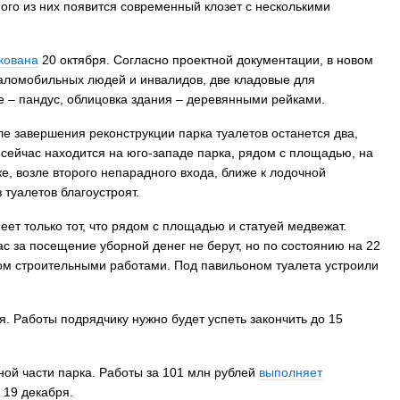
ного из них появится современный клозет с несколькими
кована
20 октября. Согласно проектной документации, в новом
 маломобильных людей и инвалидов, две кладовые для
е – пандус, облицовка здания – деревянными рейками.
ле завершения реконструкции парка туалетов останется два,
н сейчас находится на юго-западе парка, рядом с площадью, на
ке, возле второго непарадного входа, ближе к лодочной
 туалетов благоустроят.
ет только тот, что рядом с площадью и статуей медвежат.
ас за посещение уборной денег не берут, но по состоянию на 22
дом строительными работами. Под павильоном туалета устроили
я. Работы подрядчику нужно будет успеть закончить до 15
рной части парка. Работы за 101 млн рублей
выполняет
 19 декабря.