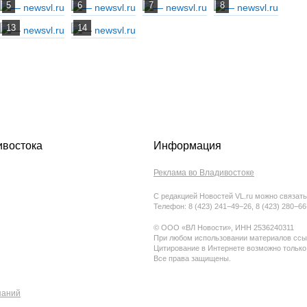
ивостока
Информация
Реклама во Владивостоке
С редакцией Новостей VL.ru можно связать
Телефон: 8 (423) 241−49−26, 8 (423) 280−6
© ООО «ВЛ Новости», ИНН 2536240311
При любом использовании материалов ссыл
Цитирование в Интернете возможно только
Все права защищены.
паний