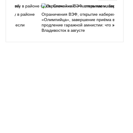
ь в лесу в районе
Ограничения ВЭФ, открытие набережной у
ем, как
«Олимпийца», завершение приёма в вузы,
 делать, если
продление гаражной амнистии: что ждёт
Владивосток в августе