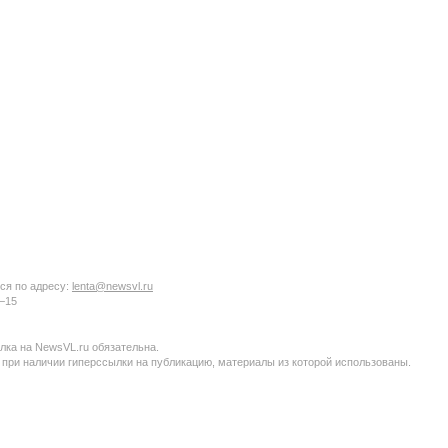
ся по адресу:
lenta@newsvl.ru
6−15
ка на NewsVL.ru обязательна.
 при наличии гиперссылки на публикацию, материалы из которой использованы.