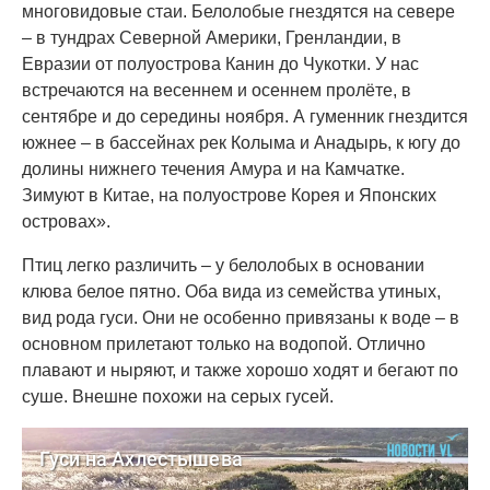
многовидовые стаи. Белолобые гнездятся на севере
– в тундрах Северной Америки, Гренландии, в
Евразии от полуострова Канин до Чукотки. У нас
встречаются на весеннем и осеннем пролёте, в
сентябре и до середины ноября. А гуменник гнездится
южнее – в бассейнах рек Колыма и Анадырь, к югу до
долины нижнего течения Амура и на Камчатке.
Зимуют в Китае, на полуострове Корея и Японских
островах».
Птиц легко различить – у белолобых в основании
клюва белое пятно. Оба вида из семейства утиных,
вид рода гуси. Они не особенно привязаны к воде – в
основном прилетают только на водопой. Отлично
плавают и ныряют, и также хорошо ходят и бегают по
суше. Внешне похожи на серых гусей.