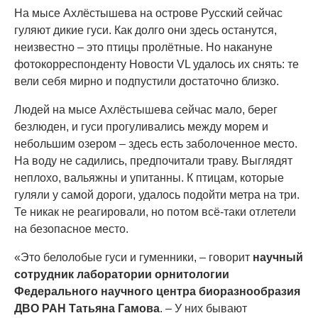
На мысе Ахлёстышева на острове Русский сейчас
гуляют дикие гуси. Как долго они здесь останутся,
неизвестно – это птицы пролётные. Но накануне
фотокорреспонденту Новости VL удалось их снять: те
вели себя мирно и подпустили достаточно близко.
Людей на мысе Ахлёстышева сейчас мало, берег
безлюден, и гуси прогуливались между морем и
небольшим озером – здесь есть заболоченное место.
На воду не садились, предпочитали траву. Выглядят
неплохо, вальяжны и упитанны. К птицам, которые
гуляли у самой дороги, удалось подойти метра на три.
Те никак не реагировали, но потом всё-таки отлетели
на безопасное место.
«Это белолобые гуси и гуменники, – говорит
научный
сотрудник лаборатории орнитологии
Федерального научного центра биоразнообразия
ДВО РАН Татьяна Гамова
. – У них бывают