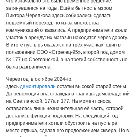
что изначально это было временное решение,
затянувшееся на годы. Ещё в бытность мэром
Виктора Черепкова здесь собирались сделать
подземный переход, но из-за множества
коммуникаций отказались. А предприниматели взяли
участок в аренду: их магазин находится через дорогу.
В итоге пустырь оказался на трёх участках: один в
пользовании ООО «Стрелец-95», второй под домом
№ 177 на Светланской, а на третий собственность не
была разграничена.
Через год, в октябре 2024-го,
здесь
демонтировали
остатки высокой старой стены.
До революции она ограждала границы домовладений
на Светланской, 177а и 177. На момент сноса
оставалась лишь незначительная её часть, которой
достались функции подпорки. На следующий год
предприниматели хотели обустроить на пустыре
место отдыха, сделав его продолжением сквера. Но в