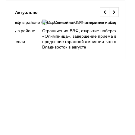
Актуально
ь в лесу в районе
Ограничения ВЭФ, открытие набережной у
ем, как
«Олимпийца», завершение приёма в вузы,
 делать, если
продление гаражной амнистии: что ждёт
Владивосток в августе