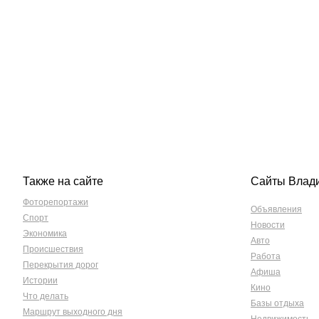
Также на сайте
Сайты Влад
Фоторепортажи
Объявления
Спорт
Новости
Экономика
Авто
Происшествия
Работа
Перекрытия дорог
Афиша
Истории
Кино
Что делать
Базы отдыха
Маршрут выходного дня