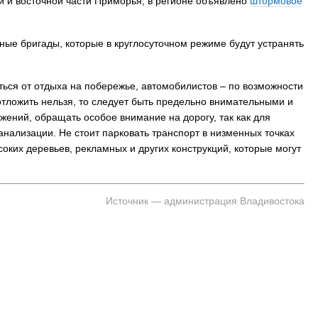
й и восточной части Приморья, в регионе объявлено
штормовое
ые бригады, которые в круглосуточном режиме будут устранять
аться от отдыха на побережье, автомобилистов – по возможности
отложить нельзя, то следует быть предельно внимательными и
жений, обращать особое внимание на дорогу, так как для
анализации. Не стоит парковать транспорт в низменных точках
соких деревьев, рекламных и других конструкций, которые могут
Источник — администрация Владивостока