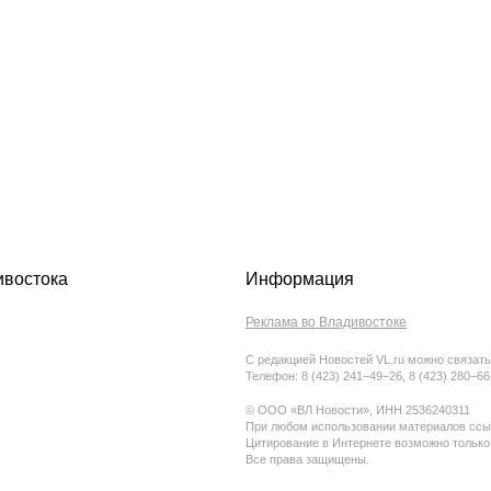
ивостока
Информация
Реклама во Владивостоке
С редакцией Новостей VL.ru можно связать
Телефон: 8 (423) 241−49−26, 8 (423) 280−6
© ООО «ВЛ Новости», ИНН 2536240311
При любом использовании материалов ссыл
Цитирование в Интернете возможно только
Все права защищены.