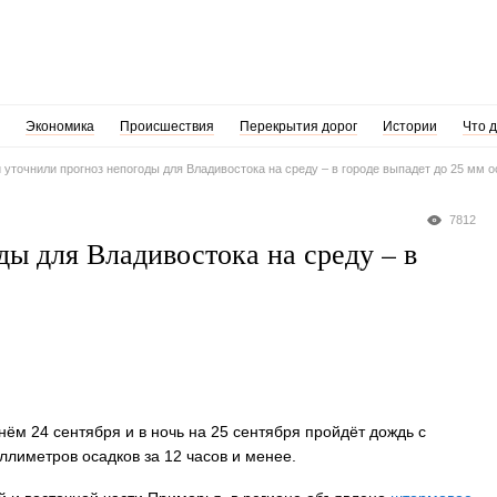
Экономика
Происшествия
Перекрытия дорог
Истории
Что 
 уточнили прогноз непогоды для Владивостока на среду – в городе выпадет до 25 мм о
7812
ы для Владивостока на среду – в
нём 24 сентября и в ночь на 25 сентября пройдёт дождь с
ллиметров осадков за 12 часов и менее.