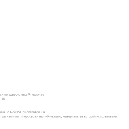
ся по адресу:
lenta@newsvl.ru
6−15
ка на NewsVL.ru обязательна.
 при наличии гиперссылки на публикацию, материалы из которой использованы.