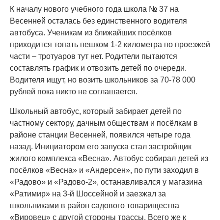
К началу нового учебного года школа № 37 на
Весенней осталась без единственного водителя
автобуса. Ученикам из ближайших посёлков
приходится топать пешком 1-2 километра по проезжей
части – тротуаров тут нет. Родители пытаются
составлять график и отвозить детей по очереди.
Водителя ищут, но возить школьников за 70-78 000
рублей пока никто не соглашается.
Школьный автобус, который забирает детей по
частному сектору, дачным обществам и посёлкам в
районе станции Весенней, появился четыре года
назад. Инициатором его запуска стал застройщик
жилого комплекса «Весна». Автобус собирал детей из
посёлков «Весна» и «Андерсен», по пути заходил в
«Радово» и «Радово-2», останавливался у магазина
«Ратимир» на 3-й Шоссейной и заезжал за
школьниками в район садового товарищества
«Вировец» с другой стороны трассы. Всего же к