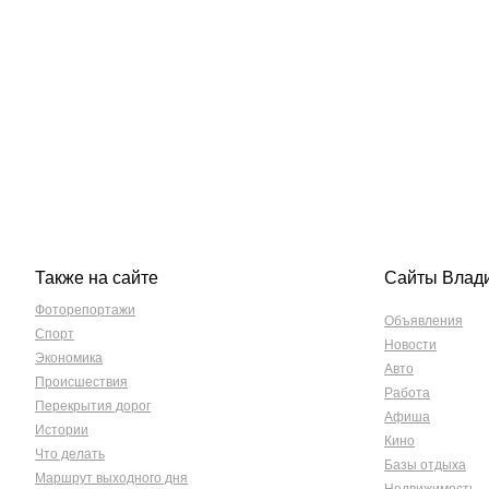
Также на сайте
Сайты Влад
Фоторепортажи
Объявления
Спорт
Новости
Экономика
Авто
Происшествия
Работа
Перекрытия дорог
Афиша
Истории
Кино
Что делать
Базы отдыха
Маршрут выходного дня