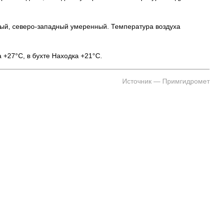
ный, северо-западный умеренный. Температура воздуха
 +27°C, в бухте Находка +21°C.
Источник — Примгидромет