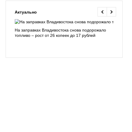
Актуально
На заправках Владивостока снова подорожало
Семья с 
топливо – рост от 26 копеек до 17 рублей
бухты С
подготов
заблуди