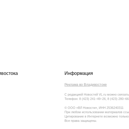
ивостока
Информация
Реклама во Владивостоке
С редакцией Новостей VL.ru можно связать
Телефон: 8 (423) 241−49−26, 8 (423) 280−6
© ООО «ВЛ Новости», ИНН 2536240311
При любом использовании материалов ссыл
Цитирование в Интернете возможно только
Все права защищены.