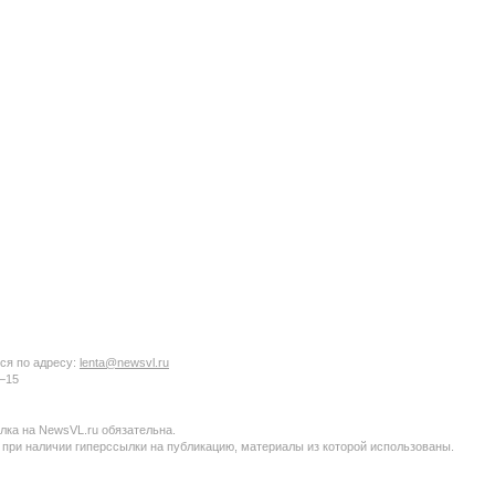
ся по адресу:
lenta@newsvl.ru
6−15
ка на NewsVL.ru обязательна.
 при наличии гиперссылки на публикацию, материалы из которой использованы.