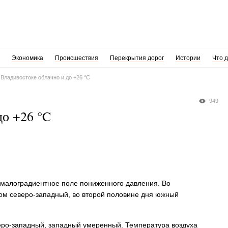
Экономика
Происшествия
Перекрытия дорог
Истории
Что 
 Владивостоке облачно и до +26 °C
949
до +26 °C
т малоградиентное поле пониженного давления. Во
ром северо-западный, во второй половине дня южный
веро-западный, западный умеренный. Температура воздуха