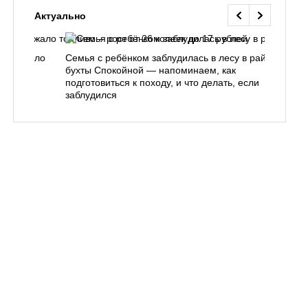
Актуально
одорожало
Семья с ребёнком заблудилась в лесу в районе
О
ублей
бухты Спокойной — напоминаем, как
«
подготовиться к походу, и что делать, если
п
заблудился
Вл