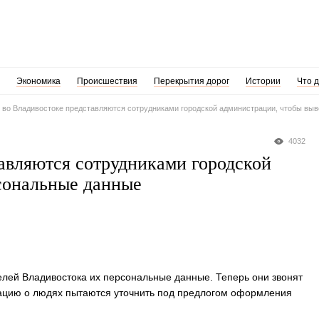
Экономика
Происшествия
Перекрытия дорог
Истории
Что 
во Владивостоке представляются сотрудниками городской администрации, чтобы вы
4032
авляются сотрудниками городской
сональные данные
лей Владивостока их персональные данные. Теперь они звонят
ацию о людях пытаются уточнить под предлогом оформления