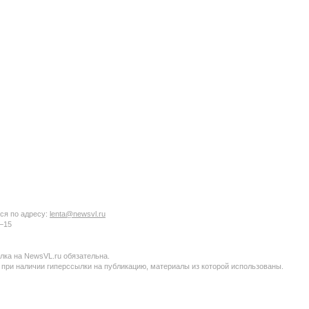
ся по адресу:
lenta@newsvl.ru
6−15
ка на NewsVL.ru обязательна.
 при наличии гиперссылки на публикацию, материалы из которой использованы.