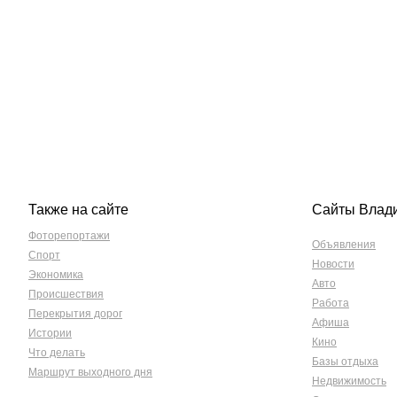
Также на сайте
Сайты Влад
Фоторепортажи
Объявления
Спорт
Новости
Экономика
Авто
Происшествия
Работа
Перекрытия дорог
Афиша
Истории
Кино
Что делать
Базы отдыха
Маршрут выходного дня
Недвижимость