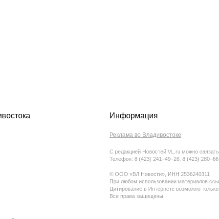
ивостока
Информация
Реклама во Владивостоке
С редакцией Новостей VL.ru можно связать
Телефон: 8 (423) 241−49−26, 8 (423) 280−6
© ООО «ВЛ Новости», ИНН 2536240311
При любом использовании материалов ссыл
Цитирование в Интернете возможно только
Все права защищены.