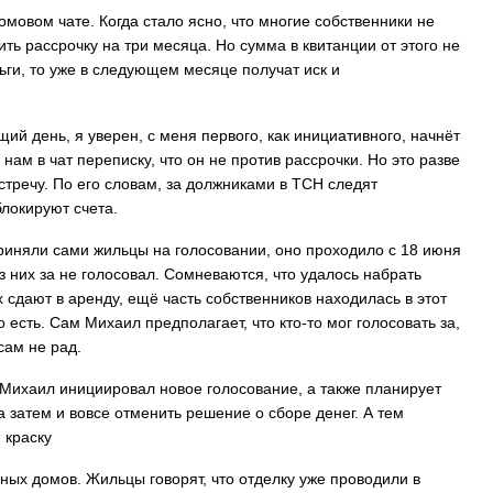
мовом чате. Когда стало ясно, что многие собственники не
ть рассрочку на три месяца. Но сумма в квитанции от этого не
ьги, то уже в следующем месяце получат иск и
На заправках Владивостока снова п
топливо – рост от 26 копеек до 17 р
ий день, я уверен, с меня первого, как инициативного, начнёт
нам в чат переписку, что он не против рассрочки. Но это разве
тречу. По его словам, за должниками в ТСН следят
локируют счета.
риняли сами жильцы на голосовании, оно проходило с 18 июня
з них за не голосовал. Сомневаются, что удалось набрать
х сдают в аренду, ещё часть собственников находилась в этот
 есть. Сам Михаил предполагает, что кто-то мог голосовать за,
 сам не рад.
. Михаил инициировал новое голосование, а также планирует
а затем и вовсе отменить решение о сборе денег. А тем
 краску
ных домов. Жильцы говорят, что отделку уже проводили в