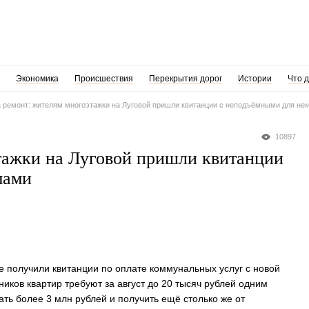
Экономика
Происшествия
Перекрытия дорог
Истории
Что 
а ремонт: жителям многоэтажки на Луговой пришли квитанции с неподъёмными для н
10897
этажки на Луговой пришли квитанции
мами
е получили квитанции по оплате коммунальных услуг с новой
ников квартир требуют за август до 20 тысяч рублей одним
ть более 3 млн рублей и получить ещё столько же от