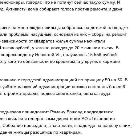
нсионеры, говорят, что не потянут сейчас такую сумму. И
суд. Активисты дома собирают голоса против ремонта и даже
привычно многолюдно: жильцы собрались на детской площадке.
дали проблемы насущные, основная из них – сборы на ремонт
В зависимости от квадратов жилья суммы насчитали
 тысяч рублей, у кого-то доходит до 20 с лишним тысяч. В
и корреспонденту Новостей VL, получилось 15 558 рублей.
: у кого-то обязанности по кредитам, а у других в кармане
ованию с городской администрацией по принципу 50 на 50. В
с учётом вложений администрации должна составить более 6
т стройматериалы, подвоз спецтехники, оплата труда
т подъездов принадлежит Роману Ершову, председателю
ее значился и генеральным директором АО «Технология
 Собрание проводили, в частности, в надежде на встречу с ним,
идания жильцы разошлись по квартирам.