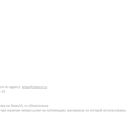
ся по адресу:
lenta@newsvl.ru
6−15
ка на NewsVL.ru обязательна.
 при наличии гиперссылки на публикацию, материалы из которой использованы.