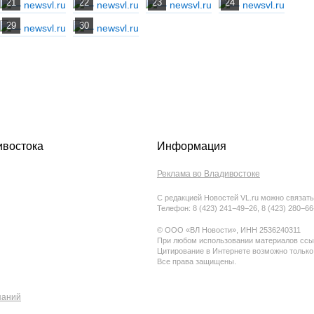
ивостока
Информация
Реклама во Владивостоке
С редакцией Новостей VL.ru можно связать
Телефон: 8 (423) 241−49−26, 8 (423) 280−6
© ООО «ВЛ Новости», ИНН 2536240311
При любом использовании материалов ссыл
Цитирование в Интернете возможно только
Все права защищены.
паний