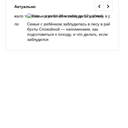
Актуально
одорожало
Семья с ребёнком заблудилась в лесу в районе
О
ублей
бухты Спокойной — напоминаем, как
«
подготовиться к походу, и что делать, если
п
заблудился
Вл