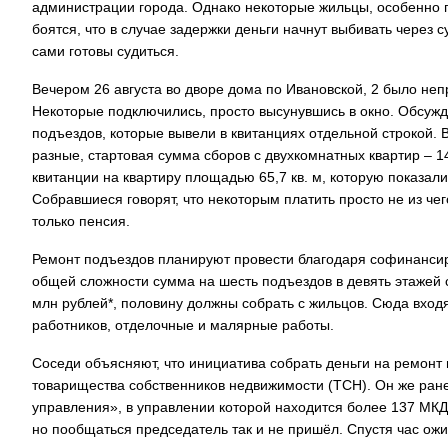
администрации города. Однако некоторые жильцы, особенно пе
боятся, что в случае задержки деньги начнут выбивать через 
сами готовы судиться.
Вечером 26 августа во дворе дома по Ивановской, 2 было не
Некоторые подключились, просто высунувшись в окно. Обсуж
подъездов, которые вывели в квитанциях отдельной строкой. 
разные, стартовая сумма сборов с двухкомнатных квартир – 14
квитанции на квартиру площадью 65,7 кв. м, которую показал
Собравшиеся говорят, что некоторым платить просто не из чего
только пенсия.
Ремонт подъездов планируют провести благодаря софинансир
общей сложности сумма на шесть подъездов в девять этажей 
млн рублей*, половину должны собрать с жильцов. Сюда входя
работников, отделочные и малярные работы.
Соседи объясняют, что инициатива собрать деньги на ремон
товарищества собственников недвижимости (ТСН). Он же ран
управления», в управлении которой находится более 137 МКД.
но пообщаться председатель так и не пришёл. Спустя час ож