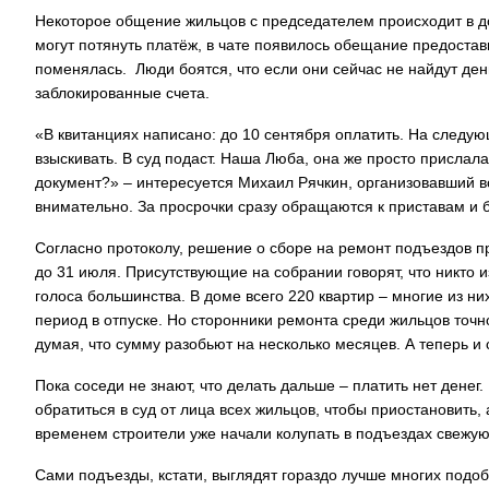
Некоторое общение жильцов с председателем происходит в до
могут потянуть платёж, в чате появилось обещание предостави
поменялась. Люди боятся, что если они сейчас не найдут ден
заблокированные счета.
«В квитанциях написано: до 10 сентября оплатить. На следующ
взыскивать. В суд подаст. Наша Люба, она же просто прислала 
документ?» – интересуется Михаил Рячкин, организовавший вс
внимательно. За просрочки сразу обращаются к приставам и б
Согласно протоколу, решение о сборе на ремонт подъездов п
до 31 июля. Присутствующие на собрании говорят, что никто и
голоса большинства. В доме всего 220 квартир – многие из ни
период в отпуске. Но сторонники ремонта среди жильцов точно
думая, что сумму разобьют на несколько месяцев. А теперь и
Пока соседи не знают, что делать дальше – платить нет денег
обратиться в суд от лица всех жильцов, чтобы приостановить, 
временем строители уже начали колупать в подъездах свежую
Сами подъезды, кстати, выглядят гораздо лучше многих подоб