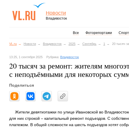
Новости
Владивосток
Все
Фоторепортажи
Спорт
VL.ru
Новости
Владивосток
2025
Сентябрь
1
20 тысяч з
13:25, 1 сентября 2025
Рубрика:
Владивосток
20 тысяч за ремонт: жителям много
с неподъёмными для некоторых сум
Поделиться
Жители девятиэтажки по улице Ивановской во Владивосток
для них строкой – капитальный ремонт подъездов. С собствен
платежом. В общей сложности на шесть подъездов хотят собра