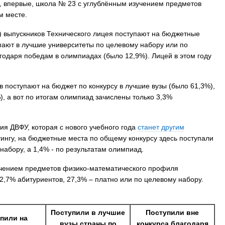
и, впервые, школа № 23 с углублённым изучением предметов
м месте.
) выпускников Технического лицея поступают на бюджетные
пают в лучшие университеты по целевому набору или по
годаря победам в олимпиадах (было 12,9%). Лицей в этом году
 поступают на бюджет по конкурсу в лучшие вузы (было 61,3%),
), а вот по итогам олимпиад зачислены только 3,3%
зия ДВФУ, которая с нового учебного года
станет другим
ингу, на бюджетные места по общему конкурсу здесь поступали
набору, а 1,4% - по результатам олимпиад.
учением предметов физико-математического профиля
2,7% абитуриентов, 27,3% – платно или по целевому набору.
Поступили в лучшие
Поступили вне
пили на
вузы страны по
конкурса благодаря