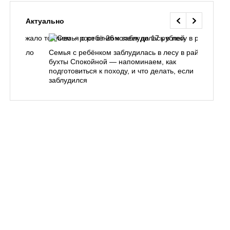
Актуально
одорожало
Семья с ребёнком заблудилась в лесу в районе
О
ублей
бухты Спокойной — напоминаем, как
«
подготовиться к походу, и что делать, если
п
заблудился
Вл