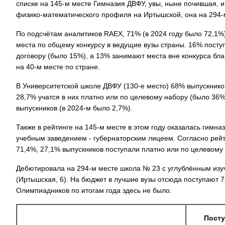
списке на 145-м месте Гимназия ДВФУ, увы, ныне почившая, 
физико-математического профиля на Иртышской, она на 294-
По подсчётам аналитиков RAEX, 71% (в 2024 году было 72,1%
места по общему конкурсу в ведущие вузы страны. 16% посту
договору (было 15%), а 13% занимают места вне конкурса бла
на 40-м месте по стране.
В Университетской школе ДВФУ (130-е место) 68% выпускников
28,7% учатся в них платно или по целевому набору (было 36%
выпускников (в 2024-м было 2,7%).
Также в рейтинге на 145-м месте в этом году оказалась гимна
учебным заведением - губернаторским лицеем. Согласно рейт
71,4%, 27,1% выпускников поступали платно или по целевому 
Дебютировала на 294-м месте школа № 23 с углублённым из
(Иртышская, 6). На бюджет в лучшие вузы отсюда поступают 7
Олимпиадников по итогам года здесь не было.
Посту