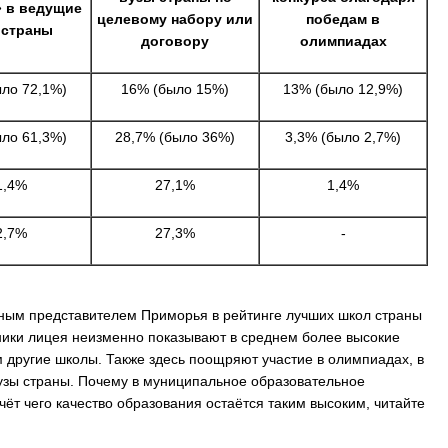
 в ведущие
целевому набору или
победам в
 страны
договору
олимпиадах
ло 72,1%)
16% (было 15%)
13% (было 12,9%)
На заправках Владивостока снова п
топливо – рост от 26 копеек до 17 р
ло 61,3%)
28,7% (было 36%)
3,3% (было 2,7%)
1,4%
27,1%
1,4%
2,7%
27,3%
-
нным представителем Приморья в рейтинге лучших школ страны
ники лицея неизменно показывают в среднем более высокие
 другие школы. Также здесь поощряют участие в олимпиадах, в
вузы страны. Почему в муниципальное образовательное
счёт чего качество образования остаётся таким высоким, читайте