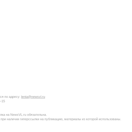
ся по адресу:
lenta@newsvl.ru
6−15
ка на NewsVL.ru обязательна.
 при наличии гиперссылки на публикацию, материалы из которой использованы.