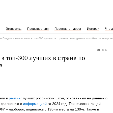
Экономика
Происшествия
Перекрытия дорог
Истории
Что 
 Владивостока попали в топ-300 лучших в стране по конкурентоспособности выпускн
8665
в топ-300 лучших в стране по
в
али в
рейтинг
лучших российских школ, основанный на данных о
о сравнению с
информацией
за 2024 год, Технический лицей
ФУ – наоборот, поднялась с 198-го места на 130-е. Также в