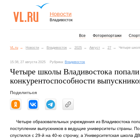
Новости
Владивосток
Все
Фоторепортажи
Спорт
VL.ru
Новости
Владивосток
2025
Август
27
Четыре школы
15:38, 27 августа 2025
Рубрика:
Владивосток
Четыре школы Владивостока попали 
конкурентоспособности выпускнико
Поделиться
Четыре образовательных учреждения из Владивостока поп
поступлении выпускников в ведущие университеты страны. П
спустился с 29-й на 40-ю строчку, а Университетская школа ДВ