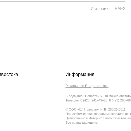
Источник — RAEX
ивостока
Информация
Реклама во Владивостоке
С редакцией Новостей VL.ru можно связать
Телефон: 8 (423) 241−49−26, 8 (423) 280−6
© ООО «ВЛ Новости», ИНН 2536240311
При любом использовании материалов ссыл
Цитирование в Интернете возможно только
Все права защищены.