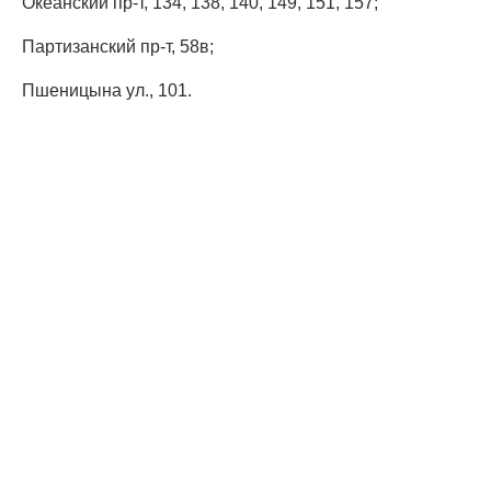
Океанский пр-т, 134, 138, 140, 149, 151, 157;
Партизанский пр-т, 58в;
Пшеницына ул., 101.