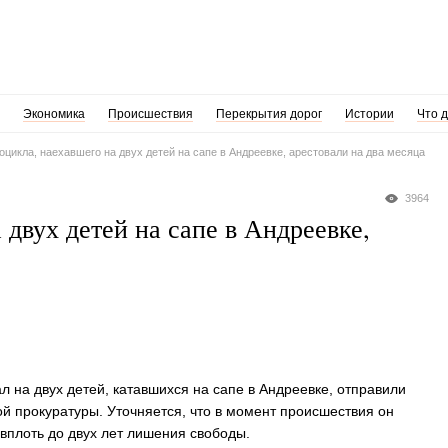
Экономика
Происшествия
Перекрытия дорог
Истории
Что 
оцикла, наехавшего на двух детей на сапе в Андреевке, арестовали на два месяца
3964
 двух детей на сапе в Андреевке,
л на двух детей, катавшихся на сапе в Андреевке, отправили
й прокуратуры. Уточняется, что в момент происшествия он
вплоть до двух лет лишения свободы.