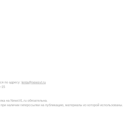
ся по адресу:
lenta@newsvl.ru
6−15
ка на NewsVL.ru обязательна.
 при наличии гиперссылки на публикацию, материалы из которой использованы.