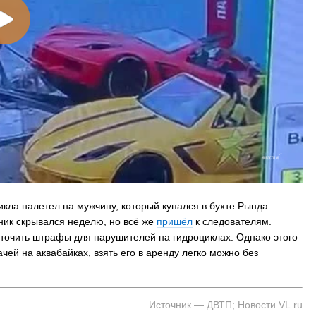
На заправках Владивостока снова п
топливо – рост от 26 копеек до 17 р
кла налетел на мужчину, который купался в бухте Рында.
ник скрывался неделю, но всё же
пришёл
к следователям.
сточить штрафы для нарушителей на гидроциклах. Однако этого
чей на аквабайках, взять его в аренду легко можно без
Источник — ДВТП; Новости VL.ru