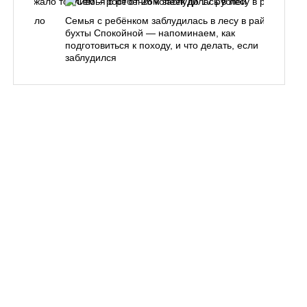
одорожало
Семья с ребёнком заблудилась в лесу в районе
О
ублей
бухты Спокойной — напоминаем, как
«
подготовиться к походу, и что делать, если
п
заблудился
Вл