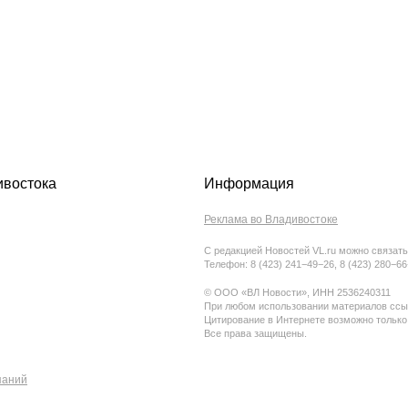
ивостока
Информация
Реклама во Владивостоке
С редакцией Новостей VL.ru можно связать
Телефон: 8 (423) 241−49−26, 8 (423) 280−6
© ООО «ВЛ Новости», ИНН 2536240311
При любом использовании материалов ссыл
Цитирование в Интернете возможно только
Все права защищены.
паний