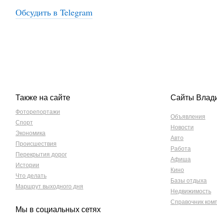
Обсудить в Telegram
Также на сайте
Сайты Влад
Фоторепортажи
Объявления
Спорт
Новости
Экономика
Авто
Происшествия
Работа
Перекрытия дорог
Афиша
Истории
Кино
Что делать
Базы отдыха
Маршрут выходного дня
Недвижимость
Справочник ком
Мы в социальных сетях