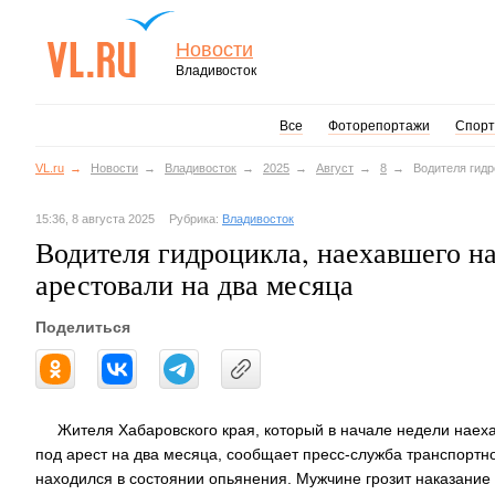
Новости
Владивосток
Все
Фоторепортажи
Спорт
VL.ru
Новости
Владивосток
2025
Август
8
Водителя гидр
15:36, 8 августа 2025
Рубрика:
Владивосток
Водителя гидроцикла, наехавшего на
арестовали на два месяца
Поделиться
Жителя Хабаровского края, который в начале недели наеха
под арест на два месяца, сообщает пресс-служба транспортно
находился в состоянии опьянения. Мужчине грозит наказание 