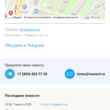
Рубрика:
Владивосток
Источник — Новости VL.ru
#3
Сквер на момент расторжения договора. Июль —
Обсудить в Telegram
NewsVL.ru
Пришлите свою новость
+7 (924) 423 77 33
lenta@newsvl.ru
Последние новости
18:36, 7 августа 2026
Рубрика:
Владивосток