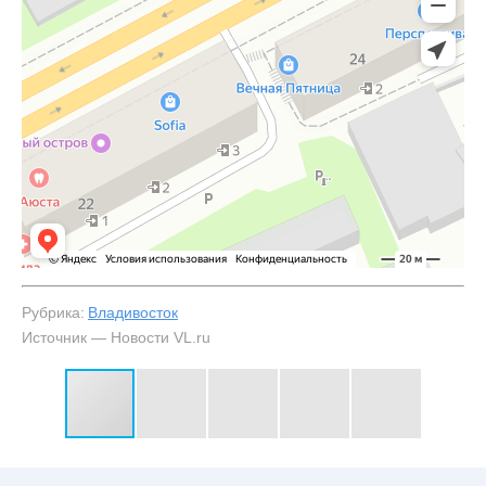
Рубрика:
Владивосток
Источник — Новости VL.ru
#3
К провалу добавился ещё один, пока небольшой —
NewsVL.ru