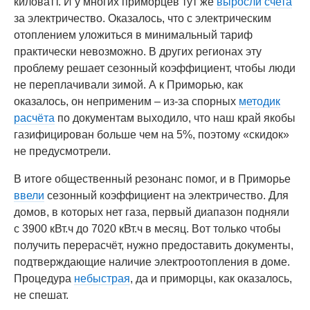
киловатт. И у многих приморцев тут же
выросли счета
за электричество. Оказалось, что с электрическим
отоплением уложиться в минимальный тариф
практически невозможно. В других регионах эту
проблему решает сезонный коэффициент, чтобы люди
не переплачивали зимой. А к Приморью, как
оказалось, он неприменим – из-за спорных
методик
расчёта
по документам выходило, что наш край якобы
газифицирован больше чем на 5%, поэтому «скидок»
не предусмотрели.
В итоге общественный резонанс помог, и в Приморье
ввели
сезонный коэффициент на электричество. Для
домов, в которых нет газа, первый диапазон подняли
с 3900 кВт.ч до 7020 кВт.ч в месяц. Вот только чтобы
получить перерасчёт, нужно предоставить документы,
подтверждающие наличие электроотопления в доме.
Процедура
небыстрая
, да и приморцы, как оказалось,
не спешат.