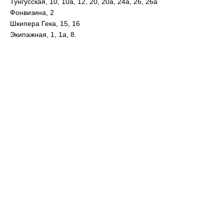
Тунгусская, 10, 10а, 12, 20, 20а, 24а, 26, 26а
Фонвизина, 2
Шкипера Гека, 15, 16
Экипажная, 1, 1а, 8.