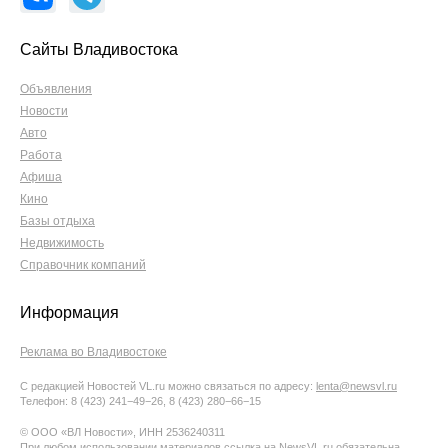
Сайты Владивостока
Объявления
Новости
Авто
Работа
Афиша
Кино
Базы отдыха
Недвижимость
Справочник компаний
Информация
Реклама во Владивостоке
С редакцией Новостей VL.ru можно связаться по адресу:
lenta@newsvl.ru
Телефон: 8 (423) 241−49−26, 8 (423) 280−66−15
© ООО «ВЛ Новости», ИНН 2536240311
При любом использовании материалов ссылка на NewsVL.ru обязательна.