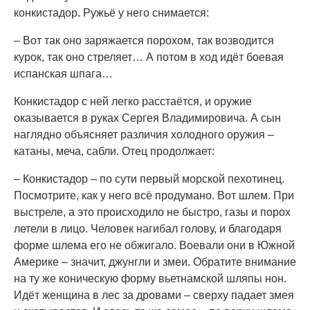
конкистадор. Ружьё у него снимается:
– Вот так оно заряжается порохом, так возводится
курок, так оно стреляет… А потом в ход идёт боевая
испанская шпага…
Конкистадор с ней легко расстаётся, и оружие
оказывается в руках Сергея Владимировича. А сын
наглядно объясняет различия холодного оружия –
катаны, меча, сабли. Отец продолжает:
– Конкистадор – по сути первый морской пехотинец.
Посмотрите, как у него всё продумано. Вот шлем. При
выстреле, а это происходило не быстро, газы и порох
летели в лицо. Человек нагибал голову, и благодаря
форме шлема его не обжигало. Воевали они в Южной
Америке – значит, джунгли и змеи. Обратите внимание
на ту же коническую форму вьетнамской шляпы нон.
Идёт женщина в лес за дровами – сверху падает змея