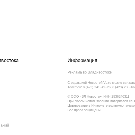
ивостока
Информация
Реклама во Владивостоке
С редакцией Новостей VL.ru можно связать
Телефон: 8 (423) 241−49−26, 8 (423) 280−6
© ООО «ВЛ Новости», ИНН 2536240311
При любом использовании материалов ссыл
Цитирование в Интернете возможно только
Все права защищены.
паний