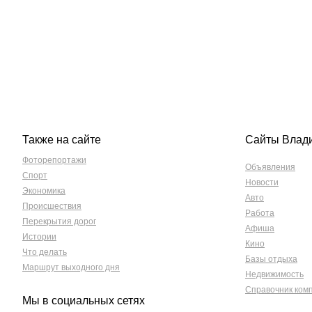
Также на сайте
Сайты Влад
Фоторепортажи
Объявления
Спорт
Новости
Экономика
Авто
Происшествия
Работа
Перекрытия дорог
Афиша
Истории
Кино
Что делать
Базы отдыха
Маршрут выходного дня
Недвижимость
Справочник ком
Мы в социальных сетях