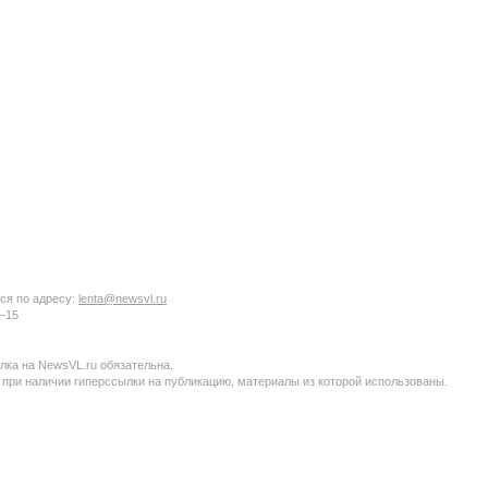
ся по адресу:
lenta@newsvl.ru
6−15
ка на NewsVL.ru обязательна.
 при наличии гиперссылки на публикацию, материалы из которой использованы.