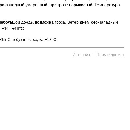
еро-западный умеренный, при грозе порывистый. Температура
 небольшой дождь, возможна гроза. Ветер днём юго-западный
+16...+18°C.
15°C, в бухте Находка +12°C.
Источник — Примгидромет