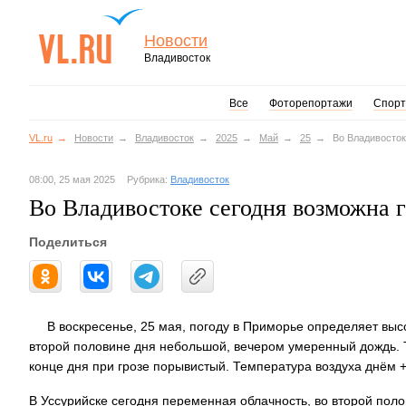
Новости
Владивосток
Все
Фоторепортажи
Спорт
VL.ru
Новости
Владивосток
2025
Май
25
Во Владивосток
08:00, 25 мая 2025
Рубрика:
Владивосток
Во Владивостоке сегодня возможна г
Поделиться
В воскресенье, 25 мая, погоду в Приморье определяет выс
второй половине дня небольшой, вечером умеренный дождь. 
конце дня при грозе порывистый. Температура воздуха днём +1
В Уссурийске сегодня переменная облачность, во второй по