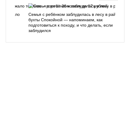
одорожало
Семья с ребёнком заблудилась в лесу в районе
О
ублей
бухты Спокойной — напоминаем, как
«
подготовиться к походу, и что делать, если
п
заблудился
Вл