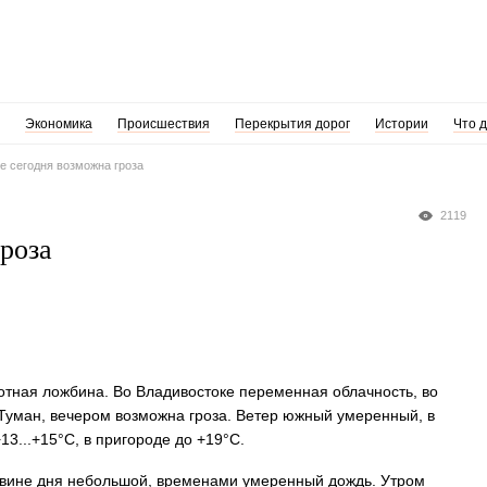
Экономика
Происшествия
Перекрытия дорог
Истории
Что 
е сегодня возможна гроза
2119
роза
отная ложбина. Во Владивостоке переменная облачность, во
Туман, вечером возможна гроза. Ветер южный умеренный, в
3...+15°C, в пригороде до +19°C.
ловине дня небольшой, временами умеренный дождь. Утром