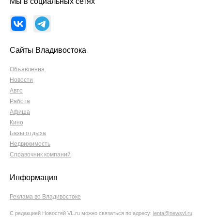
Мы в социальных сетях
Сайты Владивостока
Объявления
Новости
Авто
Работа
Афиша
Кино
Базы отдыха
Недвижимость
Справочник компаний
Информация
Реклама во Владивостоке
С редакцией Новостей VL.ru можно связаться по адресу:
lenta@newsvl.ru