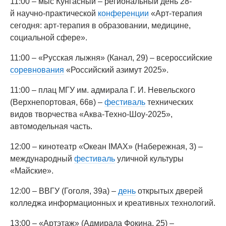
11:00 – мыс Кунгасный – региональный день 28-
й научно-практической
конференции
«Арт-терапия
сегодня: арт-терапия в образовании, медицине,
социальной сфере».
11:00 – «Русская лыжня» (Канал, 29) – всероссийские
соревнования
«Российский азимут 2025».
11:00 – плац МГУ им. адмирала Г. И. Невельского
(Верхнепортовая, 66в) –
фестиваль
технических
видов творчества «Аква-Техно-Шоу-2025»,
автомодельная часть.
12:00 – кинотеатр «Океан IMAX» (Набережная, 3) –
международный
фестиваль
уличной культуры
«Майские».
12:00 – ВВГУ (Гоголя, 39а) –
день
открытых дверей
колледжа информационных и креативных технологий.
13:00 – «Артэтаж» (Адмирала Фокина, 25) –