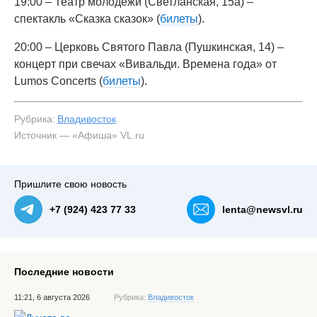
19:00 – Театр молодёжи (Светланская, 15а) –
спектакль «Сказка сказок» (
билеты
).
20:00 – Церковь Святого Павла (Пушкинская, 14) –
концерт при свечах «Вивальди. Времена года» от
Lumos Concerts (
билеты
).
Рубрика:
Владивосток
Источник — «Афиша» VL.ru
Пришлите свою новость
+7 (924) 423 77 33
lenta@newsvl.ru
Последние новости
11:21, 6 августа 2026
Рубрика:
Владивосток