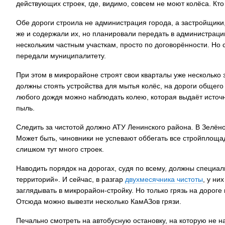
действующих строек, где, видимо, совсем не моют колёса. Кто
Обе дороги строила не администрация города, а застройщики
же и содержали их, но планировали передать в администрацию
нескольким частным участкам, просто по договорённости. Но с
передали муниципалитету.
При этом в микрорайоне строят свои кварталы уже несколько
должны стоять устройства для мытья колёс, на дороги общего
любого дождя можно наблюдать колею, которая выдаёт источни
пыль.
Следить за чистотой должно АТУ Ленинского района. В Зелёно
Может быть, чиновники не успевают оббегать все стройплоща
слишком тут много строек.
Наводить порядок на дорогах, судя по всему, должны специ
территорий». И сейчас, в разгар
двухмесячника чистоты
, у ни
заглядывать в микрорайон-стройку. Но только грязь на доро
Отсюда можно вывезти несколько КамАЗов грязи.
Печально смотреть на автобусную остановку, на которую не 