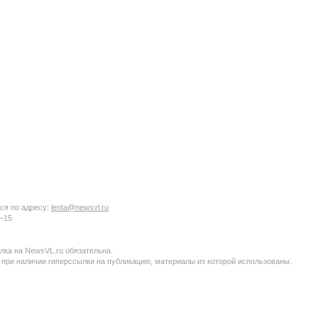
ся по адресу:
lenta@newsvl.ru
6−15
ка на NewsVL.ru обязательна.
 при наличии гиперссылки на публикацию, материалы из которой использованы.