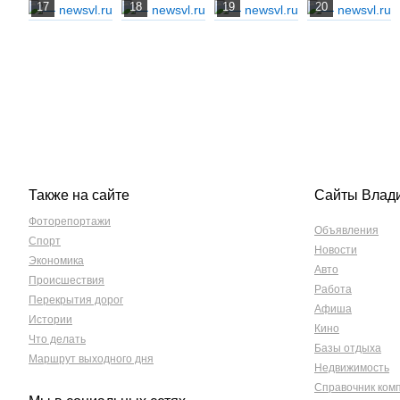
Также на сайте
Сайты Влад
Фоторепортажи
Объявления
Спорт
Новости
Экономика
Авто
Происшествия
Работа
Перекрытия дорог
Афиша
Истории
Кино
Что делать
Базы отдыха
Маршрут выходного дня
Недвижимость
Справочник ком