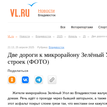
Новости
Владивосток
Все
Фоторепортажи
Спорт
VL.ru
Новости
Владивосток
2025
Апрель
25
Две дороги 
21:13, 25 апреля 2025
Рубрика:
Владивосток
Две дороги к микрорайону Зелёный 
строек (ФОТО)
Поделиться
Жители микрорайона Зелёный Угол во Владивостоке жалуют
домам. Речь идёт о проезде через бывший авторынок, а также
этот асфальт покрыт слоем грязи так, что местами они кажут