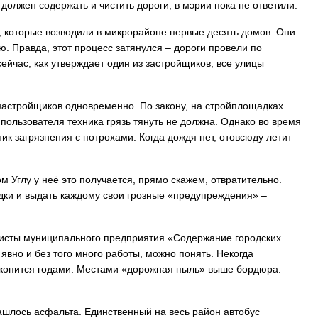
 должен содержать и чистить дороги, в мэрии пока не ответили.
, которые возводили в микрорайоне первые десять домов. Они
. Правда, этот процесс затянулся – дороги провели по
ейчас, как утверждает один из застройщиков, все улицы
 застройщиков одновременно. По закону, на стройплощадках
 пользователя техника грязь тянуть не должна. Однако во время
к загрязнения с потрохами. Когда дождя нет, отовсюду летит
м Углу у неё это получается, прямо скажем, отвратительно.
дки и выдать каждому свои грозные «предупреждения» –
алисты муниципального предприятия «Содержание городских
х явно и без того много работы, можно понять. Некогда
ге копится годами. Местами «дорожная пыль» выше бордюра.
нашлось асфальта. Единственный на весь район автобус