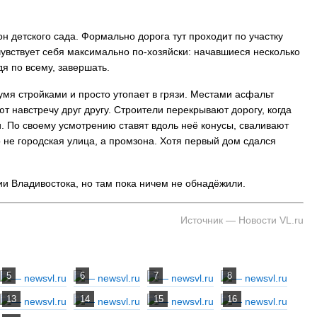
н детского сада. Формально дорога тут проходит по участку
 Владивостока снова подорожало
Семья с ребёнком заблудилас
чувствует себя максимально по-хозяйски: начавшиеся несколько
т от 26 копеек до 17 рублей
бухты Спокойной — напомина
дя по всему, завершать.
подготовиться к походу, и что
заблудился
умя стройками и просто утопает в грязи. Местами асфальт
 навстречу друг другу. Строители перекрывают дорогу, когда
. По своему усмотрению ставят вдоль неё конусы, сваливают
 не городская улица, а промзона. Хотя первый дом сдался
ии Владивостока, но там пока ничем не обнадёжили.
Источник — Новости VL.ru