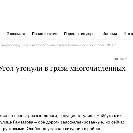
Экономика
Происшествия
Перекрытия дорог
Истории
Что 
к микрорайону Зелёный Угол утонули в грязи многочисленных строек (ФОТО)
5696
Угол утонули в грязи многочисленных
ся на очень грязные дороги, ведущие от улицы Нейбута к их
 улице Гамзатова – обе дороги заасфальтированные, но сейчас
ся грунтовыми. Особенно ужасная ситуация в районе