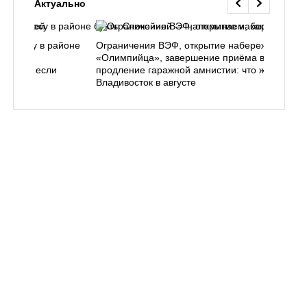
Актуально
ь в лесу в районе
Ограничения ВЭФ, открытие набережной у
ем, как
«Олимпийца», завершение приёма в вузы,
 делать, если
продление гаражной амнистии: что ждёт
Владивосток в августе