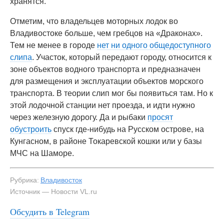
хранятся.
Отметим, что владельцев моторных лодок во
Владивостоке больше, чем гребцов на «Драконах».
Тем не менее в городе
нет ни одного общедоступного
слипа
. Участок, который передают городу, относится к
зоне объектов водного транспорта и предназначен
для размещения и эксплуатации объектов морского
транспорта. В теории слип мог бы появиться там. Но к
этой лодочной станции нет проезда, и идти нужно
через железную дорогу. Да и рыбаки
просят
обустроить
спуск где-нибудь на Русском острове, на
Кунгасном, в районе Токаревской кошки или у базы
МЧС на Шаморе.
Рубрика:
Владивосток
Источник — Новости VL.ru
#1
Участок 25:28:050032:141, который передают в
Обсудить в Telegram
муниципальную собственность — NewsVL.ru