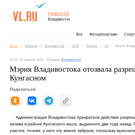
Новости
Владивосток
Все
Фоторепортажи
Спорт
VL.ru
Новости
Владивосток
2025
Апрель
25
Мэрия Влади
20:14, 25 апреля 2025
Рубрика:
Владивосток
Мэрия Владивостока отозвала разре
Кунгасном
Поделиться
Администрация Владивостока прекратила действие разреш
залива в районе Кунгасного мыса, выданного два года назад.
участок, точнее, у него эту землю забрали, поскольку выясни