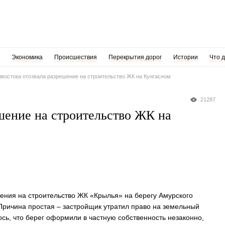
Экономика
Происшествия
Перекрытия дорог
Истории
Что 
востока отозвала разрешение на строительство ЖК на Кунгасном
21287
шение на строительство ЖК на
ения на строительство ЖК «Крылья» на берегу Амурского
 Причина простая – застройщик утратил право на земельный
лось, что берег оформили в частную собственность незаконно,