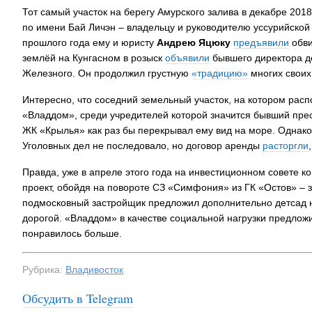
Тот самый участок на берегу Амурского залива в декабре 201
по имени Бай Личэн – владельцу и руководителю уссурийской
прошлого года ему и юристу
Андрею Яцюку
предъявили
обви
землёй на Кунгасном в розыск
объявили
бывшего директора 
Железного. Он продолжил грустную
«традицию»
многих своих
Интересно, что соседний земельный участок, на котором рас
«Владдом», среди учредителей которой значится бывший прес
ЖК «Крылья» как раз бы перекрывал ему вид на море. Однако 
Уголовных дел не последовало, но договор аренды
расторгли
Правда, уже в апреле этого года на инвестиционном совете к
проект, обойдя на повороте СЗ «Симфония» из ГК «Остов» –
подмосковный застройщик предложил дополнительно детсад на
дорогой. «Владдом» в качестве социальной нагрузки предлож
понравилось больше.
Рубрика:
Владивосток
Обсудить в Telegram