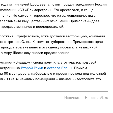
8 года купил некий Ерофеев, а потом продал гражданину России
 компании «СЗ «Приморстрой». Его арестовали, в конце
нение. Но самое интересное, что из-за мошенничества с
департамента имущественных отношений Приморья Андрея
 предшественников и последователей.
положена штрафстоянка, тоже достался застройщику, компании
с-секретарь Олега Кожемяко, губернатора Приморского края.
прокуратура внезапно и эту сделку посчитала незаконной.
, а мэру Шестакову внесли представление.
омпания «Владдом» снова получила этот участок под свой
 застройщика
Второй Речки
и
острова Елены
. Причём
 90 мест, дорогу, набережную и проект прокола под железной
ил 700 кв. м нежилых помещений – членам инвестсовета это
Источник — Новости VL.ru