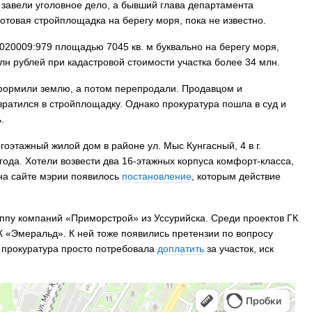
 завели уголовное дело, а бывший глава департамента
готовая стройплощадка на берегу моря, пока не известно.
020009:979 площадью 7045 кв. м буквально на берегу моря,
млн рублей при кадастровой стоимости участка более 34 млн.
оформили землю, а потом перепродали. Продавцом и
евратился в стройплощадку. Однако прокуратура пошла в суд и
.
оэтажный жилой дом в районе ул. Мыс Кунгасный, 4 в г.
года. Хотели возвести два 16-этажных корпуса комфорт-класса,
на сайте мэрии появилось
постановление
, которым действие
ппу компаний «Приморстрой» из Уссурийска. Среди проектов ГК
К «Эмеральд». К ней тоже появились претензии по вопросу
 прокуратура просто потребовала
доплатить
за участок, иск