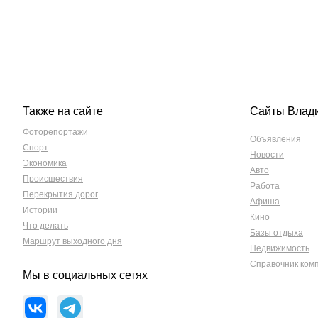
Также на сайте
Сайты Влад
Фоторепортажи
Объявления
Спорт
Новости
Экономика
Авто
Происшествия
Работа
Перекрытия дорог
Афиша
Истории
Кино
Что делать
Базы отдыха
Маршрут выходного дня
Недвижимость
Справочник ком
Мы в социальных сетях