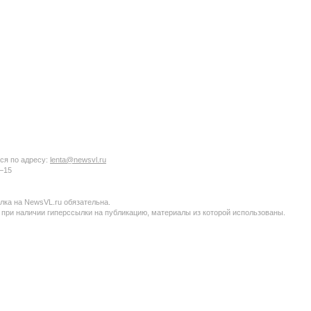
ся по адресу:
lenta@newsvl.ru
6−15
ка на NewsVL.ru обязательна.
 при наличии гиперссылки на публикацию, материалы из которой использованы.