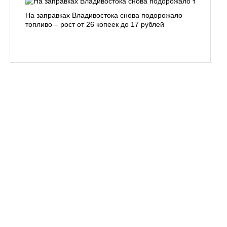
На заправках Владивостока снова подорожало
Семья с 
топливо – рост от 26 копеек до 17 рублей
бухты С
подготов
заблуди