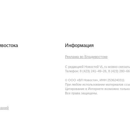
ивостока
Информация
Реклама во Владивостоке
С редакцией Новостей VL.ru можно связать
Телефон: 8 (423) 241−49−26, 8 (423) 280−6
© ООО «ВЛ Новости», ИНН 2536240311
При любом использовании материалов ссыл
Цитирование в Интернете возможно только
Все права защищены.
паний