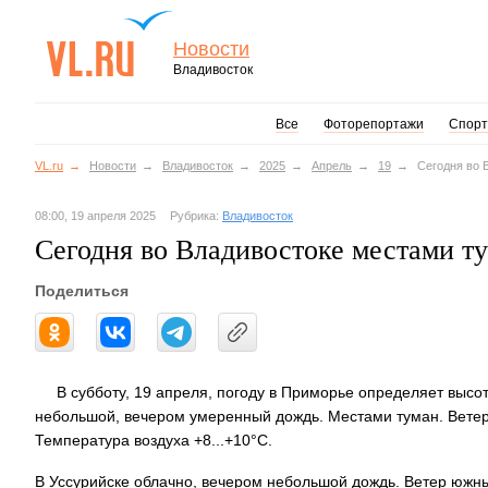
Новости
Владивосток
Все
Фоторепортажи
Спорт
VL.ru
Новости
Владивосток
2025
Апрель
19
Сегодня во 
08:00, 19 апреля 2025
Рубрика:
Владивосток
Сегодня во Владивостоке местами т
Поделиться
В субботу, 19 апреля, погоду в Приморье определяет высо
небольшой, вечером умеренный дождь. Местами туман. Ветер
Температура воздуха +8...+10°C.
В Уссурийске облачно, вечером небольшой дождь. Ветер южны