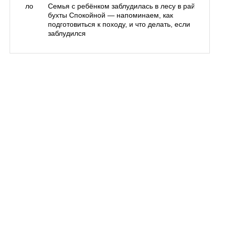
одорожало
Семья с ребёнком заблудилась в лесу в районе
О
ублей
бухты Спокойной — напоминаем, как
«
подготовиться к походу, и что делать, если
п
заблудился
Вл