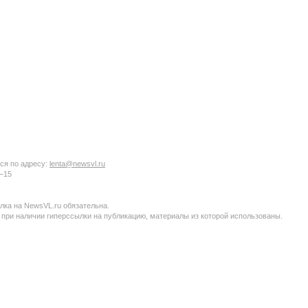
ся по адресу:
lenta@newsvl.ru
6−15
ка на NewsVL.ru обязательна.
 при наличии гиперссылки на публикацию, материалы из которой использованы.