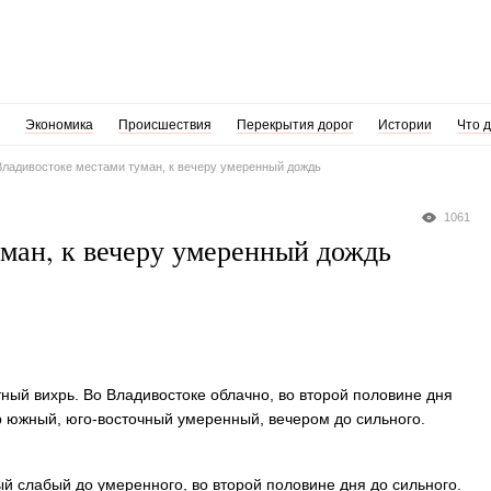
Экономика
Происшествия
Перекрытия дорог
Истории
Что 
Владивостоке местами туман, к вечеру умеренный дождь
1061
уман, к вечеру умеренный дождь
тный вихрь. Во Владивостоке облачно, во второй половине дня
 южный, юго-восточный умеренный, вечером до сильного.
й слабый до умеренного, во второй половине дня до сильного.