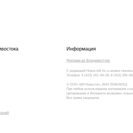
ивостока
Информация
Реклама во Владивостоке
С редакцией Новостей VL.ru можно связать
Телефон: 8 (423) 241−49−26, 8 (423) 280−6
© ООО «ВЛ Новости», ИНН 2536240311
При любом использовании материалов ссыл
Цитирование в Интернете возможно только
Все права защищены.
паний