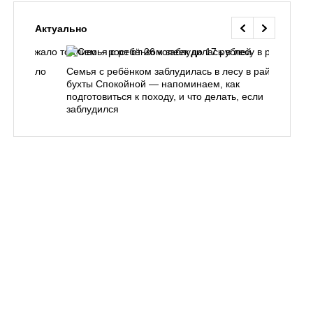
Актуально
одорожало
Семья с ребёнком заблудилась в лесу в районе
О
ублей
бухты Спокойной — напоминаем, как
«
подготовиться к походу, и что делать, если
п
заблудился
Вл