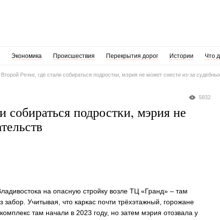
Экономика
Происшествия
Перекрытия дорог
Истории
Что 
 Второй Речке, где стали собираться подростки, мэрия не может снести из-за судебны
5832
и собираться подростки, мэрия не
ательств
ладивостока на опасную стройку возле ТЦ «Гранд» – там
з забор. Учитывая, что каркас почти трёхэтажный, горожане
омплекс там начали в 2023 году, но затем мэрия отозвала у