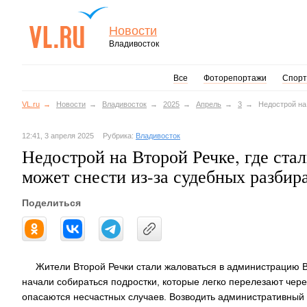
Новости
Владивосток
Все
Фоторепортажи
Спорт
VL.ru
Новости
Владивосток
2025
Апрель
3
Недострой на
12:41, 3 апреля 2025
Рубрика:
Владивосток
Недострой на Второй Речке, где стал
может снести из-за судебных разбир
Поделиться
Жители Второй Речки стали жаловаться в администрацию В
начали собираться подростки, которые легко перелезают чере
опасаются несчастных случаев. Возводить административный к