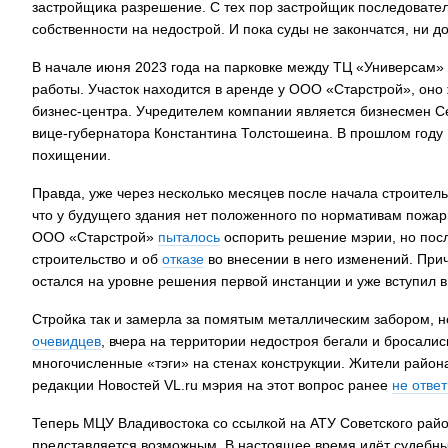
застройщика разрешение. С тех пор застройщик последователь
собственности на недострой. И пока суды не закончатся, ни д
В начале июня 2023 года на парковке между ТЦ «Универсам» и
работы. Участок находится в аренде у ООО «Старстрой», оно
бизнес-центра. Учредителем компании является бизнесмен С
вице-губернатора Константина Толстошеина. В прошлом году
похищении.
Правда, уже через несколько месяцев после начала строител
что у будущего здания нет положенного по нормативам пожарн
ООО «Старстрой»
пыталось
оспорить решение мэрии, но посл
строительство и об
отказе
во внесении в него изменений. Прич
остался на уровне решения первой инстанции и уже вступил в
Стройка так и замерла за помятым металлическим забором, н
очевидцев
, вчера на территории недостроя бегали и бросали
многочисленные «тэги» на стенах конструкции. Жители район
редакции Новостей VL.ru мэрия на этот вопрос ранее
не отве
Теперь МЦУ Владивостока со ссылкой на АТУ Советского район
представляется возможным. В настоящее время идёт судебн