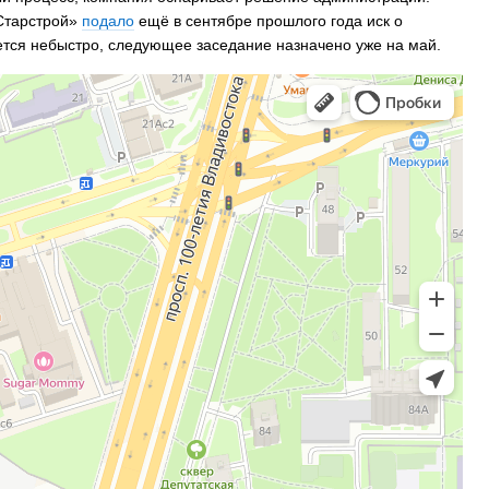
«Старстрой»
подало
ещё в сентябре прошлого года иск о
ется небыстро, следующее заседание назначено уже на май.
На заправках Владивостока снова п
топливо – рост от 26 копеек до 17 р