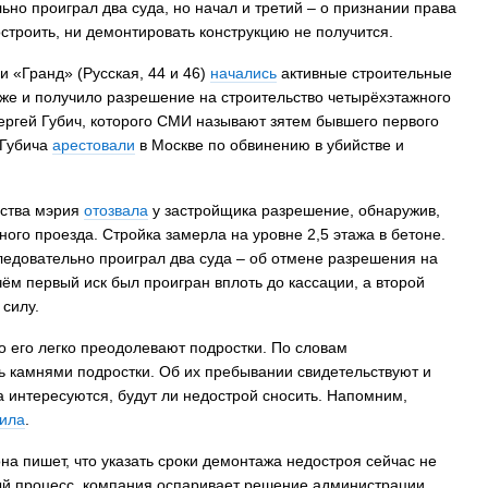
но проиграл два суда, но начал и третий – о признании права
остроить, ни демонтировать конструкцию не получится.
 «Гранд» (Русская, 44 и 46)
начались
активные строительные
 же и получило разрешение на строительство четырёхэтажного
ергей Губич, которого СМИ называют зятем бывшего первого
 Губича
арестовали
в Москве по обвинению в убийстве и
ьства мэрия
отозвала
у застройщика разрешение, обнаружив,
ого проезда. Стройка замерла на уровне 2,5 этажа в бетоне.
едовательно проиграл два суда – об отмене разрешения на
ём первый иск был проигран вплоть до кассации, а второй
 силу.
о его легко преодолевают подростки. По словам
сь камнями подростки. Об их пребывании свидетельствуют и
а интересуются, будут ли недострой сносить. Напомним,
тила
.
а пишет, что указать сроки демонтажа недостроя сейчас не
ый процесс, компания оспаривает решение администрации.