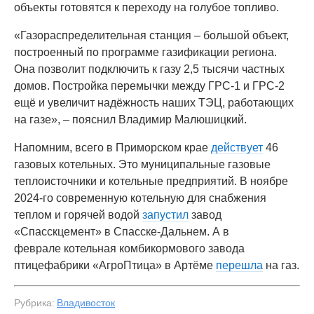
объекты готовятся к переходу на голубое топливо.
«Газораспределительная станция – большой объект,
построенный по программе газификации региона.
Она позволит подключить к газу 2,5 тысячи частных
домов. Постройка перемычки между ГРС-1 и ГРС-2
ещё и увеличит надёжность наших ТЭЦ, работающих
на газе», – пояснил Владимир Малюшицкий.
Напомним, всего в Приморском крае
действует
46
газовых котельных. Это муниципальные газовые
теплоисточники и котельные предприятий. В ноябре
2024-го современную котельную для снабжения
теплом и горячей водой
запустил
завод
«Спасскцемент» в Спасске-Дальнем. А в
феврале котельная комбикормового завода
птицефабрики «АгроПтица» в Артёме
перешла
на газ.
Рубрика:
Владивосток
#1
Фото: «Газпром газораспределение Дальний Восток»