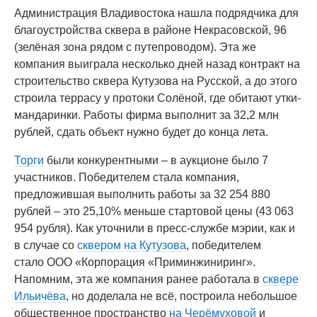
Администрация Владивостока нашла подрядчика для
благоустройства сквера в районе Некрасовской, 96
(зелёная зона рядом с путепроводом). Эта же
компания выиграла несколько дней назад контракт на
строительство сквера Кутузова на Русской, а до этого
строила террасу у протоки Солёной, где обитают утки-
мандаринки. Работы фирма выполнит за 32,2 млн
рублей, сдать объект нужно будет до конца лета.
Торги
были конкурентными – в аукционе было 7
участников. Победителем стала компания,
предложившая выполнить работы за 32 254 880
рублей – это 25,10% меньше стартовой цены (43 063
954 рубля). Как уточнили в пресс-службе мэрии, как и
в случае со
сквером на Кутузова
, победителем
стало ООО «Корпорация «Приминжиниринг».
Напомним, эта же компания ранее работала в
сквере
Ильичёва
, но доделала не всё, построила небольшое
общественное пространство
на Черёмуховой
и