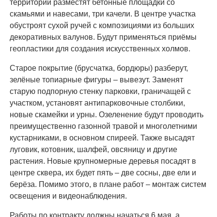
территории разместят бетонные площадки со
скамьями и навесами, три качели. В центре участка
обустроят сухой ручей с композициями из больших
декоративных валунов. Будут применяться приёмы
геопластики для создания искусственных холмов.
Старое покрытие (брусчатка, бордюры) разберут,
зелёные топиарные фигуры – вывезут. Заменят
старую подпорную стенку парковки, граничащей с
участком, установят антипарковочные столбики,
новые скамейки и урны. Озеленение будут проводить
преимущественно газонной травой и многолетними
кустарниками, в основном спиреей. Также высадят
луговик, котовник, шалфей, овсяницу и другие
растения. Новые крупномерные деревья посадят в
центре сквера, их будет пять – две сосны, две ели и
берёза. Помимо этого, в плане работ – монтаж систем
освещения и видеонаблюдения.
Работы по контракту должны начаться 6 мая, а