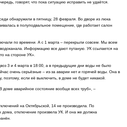
чередь, говорят, что пока ситуацию исправить не удаётся.
оседи обнаружили в пятницу, 28 февраля. Во дворе из люка
аливалась в полуподвальное помещение, где работает салон
лючали по времени. А с 1 марта – перекрыли совсем. Мы всем
 водоканала. Информацию все дают путаную. УК ссылается на
то на стороне УК».
оз 3 и 4 марта в 18:00, а в предыдущие дни воды не было
ейчас очень серьёзные – из-за аварии нет и горячей воды. Она в
 поэтому, если её выключить, в доме не будет никакой.
 В доме аварийное состояние вообще всех труб», –
тключений на Октябрьской, 14 не производила. По
 дома, отключение произвела УК. И она же должна
ранён.