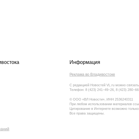
ивостока
Информация
Реклама во Владивостоке
С редакцией Новостей VL.ru можно связать
Телефон: 8 (423) 241−49−26, 8 (423) 280−6
© ООО «ВЛ Новости», ИНН 2536240311
При любом использовании материалов ссыл
Цитирование в Интернете возможно только
Все права защищены.
паний