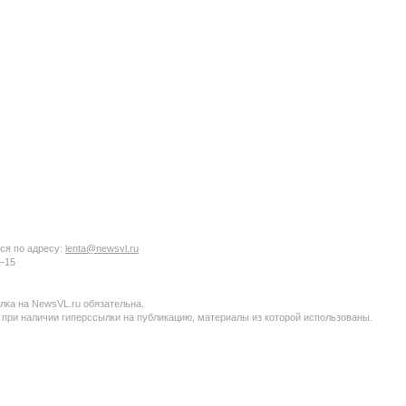
ся по адресу:
lenta@newsvl.ru
6−15
ка на NewsVL.ru обязательна.
 при наличии гиперссылки на публикацию, материалы из которой использованы.