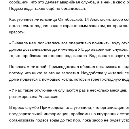
сообщили, что это делает аварийная служба, а в ней, в свою о
Подвоз воды также ещё не организован.
Как уточняет жительница Октябрьской, 14 Анастасия, засор с
стала течь холодная вода с характерным запахом, которая з
красоты.
«Сначала нам попытались всё оперативно починить, воду отк
домом дозванивались до инженера УК, до аварийной службы,
то, что проблема на стороне водоканала. Водоканал говорит, ч
По словам жителей, Примводоканал обещал организовать подв
потому, что никто за это не заплатил. Неудобства у жителей с
доме подаётся с помощью котла, который греет холодную воду,
«У нас такие отключения случаются раз в несколько месяцев.
резюмировала Анастасия.
В пресс-службе Примводоканала уточнили, что организация о
предварительной информации, проблемы на внутренних сетях
организовать подвоз воды до тех пор, пока засор не будет уст