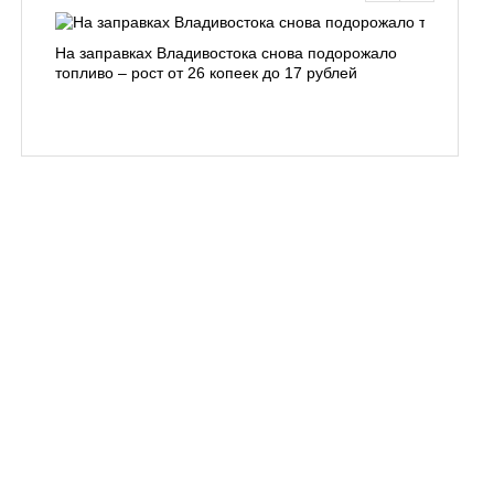
На заправках Владивостока снова подорожало
Семья с 
топливо – рост от 26 копеек до 17 рублей
бухты С
подготов
заблуди