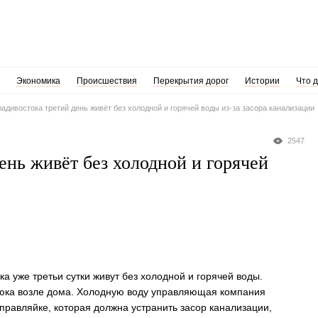
Экономика
Происшествия
Перекрытия дорог
Истории
Что 
ладивостока третий день живёт без холодной и горячей воды из-за засора канализации
2547
ень живёт без холодной и горячей
а уже третьи сутки живут без холодной и горячей воды.
з люка возле дома. Холодную воду управляющая компания
 управляйке, которая должна устранить засор канализации,