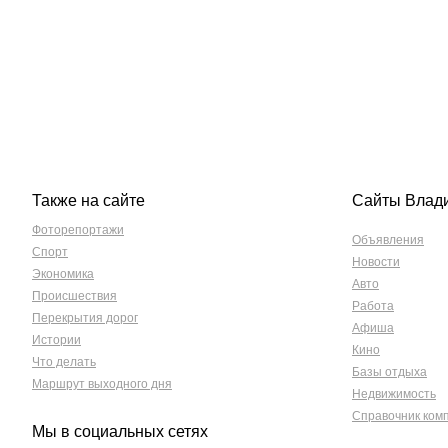
Также на сайте
Сайты Влад
Фоторепортажи
Объявления
Спорт
Новости
Экономика
Авто
Происшествия
Работа
Перекрытия дорог
Афиша
Истории
Кино
Что делать
Базы отдыха
Маршрут выходного дня
Недвижимость
Справочник ком
Мы в социальных сетях