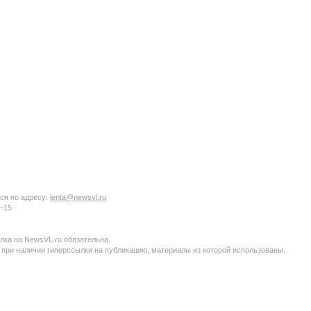
ся по адресу:
lenta@newsvl.ru
6−15
ка на NewsVL.ru обязательна.
 при наличии гиперссылки на публикацию, материалы из которой использованы.