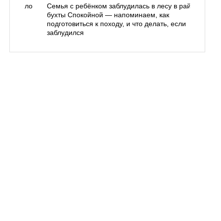
одорожало
Семья с ребёнком заблудилась в лесу в районе
О
ублей
бухты Спокойной — напоминаем, как
«
подготовиться к походу, и что делать, если
п
заблудился
Вл