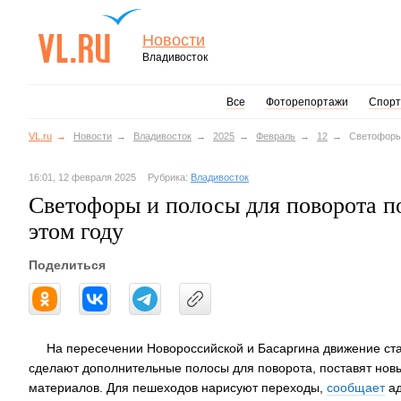
Новости
Владивосток
Все
Фоторепортажи
Спорт
VL.ru
Новости
Владивосток
2025
Февраль
12
Светофоры 
16:01, 12 февраля 2025
Рубрика:
Владивосток
Светофоры и полосы для поворота по
этом году
Поделиться
На пересечении Новороссийской и Басаргина движение ста
сделают дополнительные полосы для поворота, поставят новы
материалов. Для пешеходов нарисуют переходы,
сообщает
ад