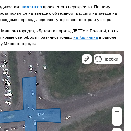
ладивостоке
показывал
проект этого перекрёстка. По нему
ота появятся на выезде с объездной трассы и на заезде на
еходные переходы сделают у торгового центра и у озера.
 Минного городка, «Детского парка», ДВГТУ и Пологой, но ни
ни новые светофоры появились только
на Калинина
в районе
у Минного городка.