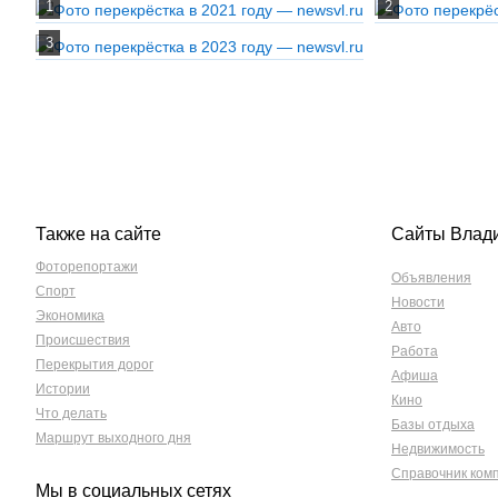
Также на сайте
Сайты Влад
Фоторепортажи
Объявления
Спорт
Новости
Экономика
Авто
Происшествия
Работа
Перекрытия дорог
Афиша
Истории
Кино
Что делать
Базы отдыха
Маршрут выходного дня
Недвижимость
Справочник ком
Мы в социальных сетях