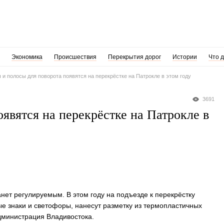
Экономика
Происшествия
Перекрытия дорог
Истории
Что 
и полосы для поворота появятся на перекрёстке на Патрокле в этом году
3691
явятся на перекрёстке на Патрокле в
нет регулируемым. В этом году на подъезде к перекрёстку
е знаки и светофоры, нанесут разметку из термопластичных
министрация Владивостока.