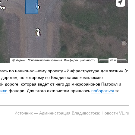
На заправках Владивостока снова п
топливо – рост от 26 копеек до 17 р
вать по национальному проекту «Инфраструктура для жизни» (с
 дороги», по которому во Владивостоке комплексно
й дороге, которая ведёт от него до микрорайонов Патрокл и
вили
фонари. Для этого активистам пришлось
побороться
за
Источник — Администрация Владивостока; Новости VL.ru