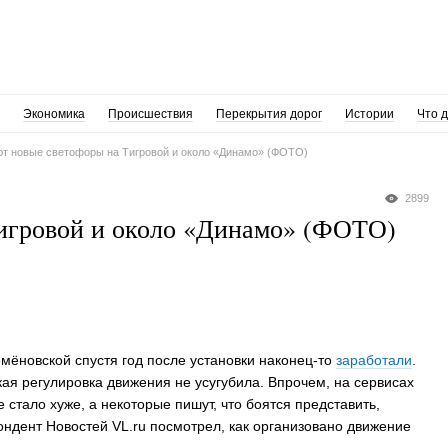
Экономика
Происшествия
Перекрытия дорог
Истории
Что 
ют новые светофоры на Тигровой и около «Динамо» (ФОТО)
2899
Тигровой и около «Динамо» (ФОТО)
мёновской спустя год после установки наконец-то
заработали
.
ая регулировка движения не усугубила. Впрочем, на сервисах
 стало хуже, а некоторые пишут, что боятся представить,
пондент Новостей VL.ru посмотрел, как организовано движение