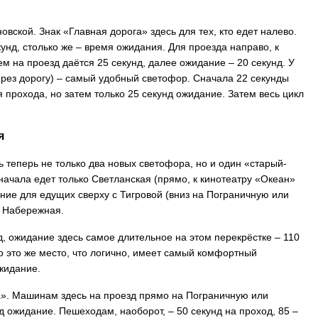
На заправках Владивостока снова п
овской. Знак «Главная дорога» здесь для тех, кто едет налево.
топливо – рост от 26 копеек до 17 р
унд, столько же – время ожидания. Для проезда направо, к
ем на проезд даётся 25 секунд, далее ожидание – 20 секунд. У
рез дорогу) – самый удобный светофор. Сначала 22 секунды
 прохода, но затем только 25 секунд ожидание. Затем весь цикл
я
ь теперь не только два новых светофора, но и один «старый-
начала едет только Светланская (прямо, к кинотеатру «Океан»
ние для едущих сверху с Тигровой (вниз на Пограничную или
е Набережная.
зд, ожидание здесь самое длительное на этом перекрёстке – 110
о это же место, что логично, имеет самый комфортный
жидание.
ога». Машинам здесь на проезд прямо на Пограничную или
нд ожидание. Пешеходам, наоборот, – 50 секунд на проход, 85 –