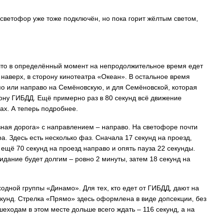
 светофор уже тоже подключён, но пока горит жёлтым светом,
 что в определённый момент на непродолжительное время едет
наверх, в сторону кинотеатра «Океан». В остальное время
мо или направо на Семёновскую, и для Семёновской, которая
рону ГИБДД. Ещё примерно раз в 80 секунд всё движение
ах. А теперь подробнее.
авная дорога» с направлением – направо. На светофоре почти
ра. Здесь есть несколько фаз. Сначала 17 секунд на проезд,
 ещё 70 секунд на проезд направо и опять пауза 22 секунды.
жидание будет долгим – ровно 2 минуты, затем 18 секунд на
одной группы «Динамо». Для тех, кто едет от ГИБДД, дают на
екунд. Стрелка «Прямо» здесь оформлена в виде допсекции, без
шеходам в этом месте дольше всего ждать – 116 секунд, а на