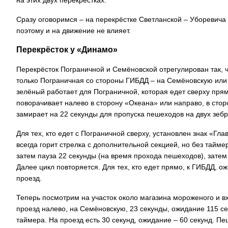
на этих двух перекрёстках.
Сразу оговоримся – на перекрёстке Светланской – Уборевича
поэтому и на движение не влияет.
Перекрёсток у «Динамо»
Перекрёсток Пограничной и Семёновской отрегулирован так,
только Пограничная со стороны ГИБДД – на Семёновскую или 
зелёный работает для Пограничной, которая едет сверху пря
поворачивает налево в сторону «Океана» или направо, в сто
замирает на 22 секунды для пропуска пешеходов на двух зебр
Для тех, кто едет с Пограничной сверху, установлен знак «Гл
всегда горит стрелка с дополнительной секцией, но без тайме
затем пауза 22 секунды (на время прохода пешеходов), затем
Далее цикл повторяется. Для тех, кто едет прямо, к ГИБДД, о
проезд.
Теперь посмотрим на участок около магазина мороженого и вх
проезд налево, на Семёновскую, 23 секунды, ожидание 115 с
таймера. На проезд есть 30 секунд, ожидание – 60 секунд. Пе