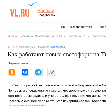
Новости
Владивосток
Все
Фоторепортажи
Спорт
VL.ru
Новости
Владивосток
2024
Декабрь
23
Как работа
16:48, 23 декабря 2024
Рубрика:
Владивосток
Как работают новые светофоры на 
Поделиться
Светофоры на Светланской – Тигровой и Пограничной – Се
По первым впечатлениям кажется, что дорожную ситуацию так
карт некоторые водители уже оставляют отметки, что движение
насколько сильнее пробки станут в вечерний час пик. Коррес