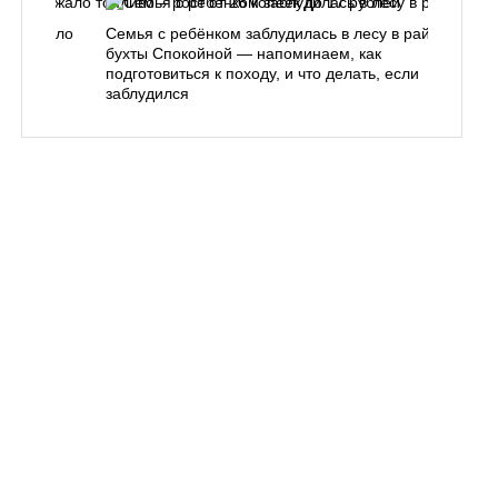
одорожало
Семья с ребёнком заблудилась в лесу в районе
О
ублей
бухты Спокойной — напоминаем, как
«
подготовиться к походу, и что делать, если
п
заблудился
Вл