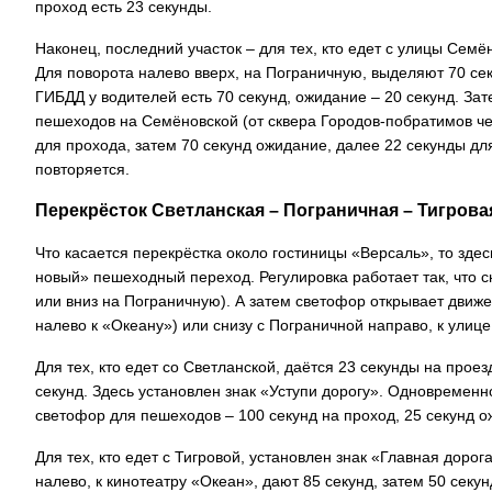
проход есть 23 секунды.
Наконец, последний участок – для тех, кто едет с улицы Семён
Для поворота налево вверх, на Пограничную, выделяют 70 сек
ГИБДД у водителей есть 70 секунд, ожидание – 20 секунд. Зат
пешеходов на Семёновской (от сквера Городов-побратимов че
для прохода, затем 70 секунд ожидание, далее 22 секунды для
повторяется.
Перекрёсток Светланская – Пограничная – Тигрова
Что касается перекрёстка около гостиницы «Версаль», то здес
новый» пешеходный переход. Регулировка работает так, что с
или вниз на Пограничную). А затем светофор открывает движе
налево к «Океану») или снизу с Пограничной направо, к улиц
Для тех, кто едет со Светланской, даётся 23 секунды на прое
секунд. Здесь установлен знак «Уступи дорогу». Одновременн
светофор для пешеходов – 100 секунд на проход, 25 секунд о
Для тех, кто едет с Тигровой, установлен знак «Главная дор
налево, к кинотеатру «Океан», дают 85 секунд, затем 50 секу