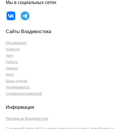
Мы в социальных сетях
Сайты Владивостока
Объявления
Новости
Авто
Работа
Афиша
Кино
Базы отдыха
Недвижимость
Справочник компаний
Информация
Реклама во Владивостоке
С редакцией Новостей VL.ru можно связаться по адресу:
lenta@newsvl.ru