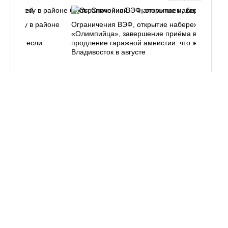
ь в лесу в районе
Ограничения ВЭФ, открытие набережной у
ем, как
«Олимпийца», завершение приёма в вузы,
 делать, если
продление гаражной амнистии: что ждёт
Владивосток в августе