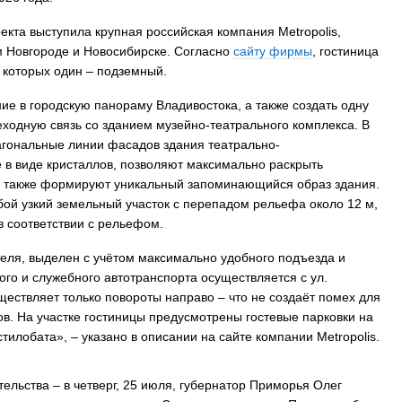
кта выступила крупная российская компания Metropolis,
 Владивостока снова подорожало
Семья с ребёнком заблудилас
 Новгороде и Новосибирске. Согласно
сайту фирмы
, гостиница
т от 26 копеек до 17 рублей
бухты Спокойной — напомина
з которых один – подземный.
подготовиться к походу, и что
заблудился
ие в городскую панораму Владивостока, а также создать одну
еходную связь со зданием музейно-театрального комплекса. В
агональные линии фасадов здания театрально-
 в виде кристаллов, позволяют максимально раскрыть
а также формируют уникальный запоминающийся образ здания.
бой узкий земельный участок с перепадом рельефа около 12 м,
в соответствии с рельефом.
теля, выделен с учётом максимально удобного подъезда и
ого и служебного автотранспорта осуществляется с ул.
уществляет только повороты направо – что не создаёт помех для
. На участке гостиницы предусмотрены гостевые парковки на
илобата», – указано в описании на сайте компании Metropolis.
тельства – в четверг, 25 июля, губернатор Приморья Олег