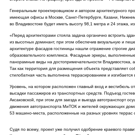
Генеральным проектировщиком и автором архитектурного прое
На заправках
имеющая офисы в Москве, Санкт-Петербурге, Казани, Нижнем
топливо – рос
во Владивостоке будет иметь высоту 98,1 метра и 24 этажа, и
«Перед архитекторами стояла задача органично встроить здан
из высотных доминант, при этом обеспечив визуальную и пеш
архитектуре фасадов гостиницы нашли отражение строгие ди
образовательного комплекса. Фасадные эркеры, выполненные
панорамные виды на достопримечательности Владивостока, 
Так как территория для размещения объекта представляет со
стилобатная часть выполнена террасированием и изгибается 
Уровень, на котором расположен главный вход и вестибюль о
высадки пассажиров из транспортных средств. Подъезд гостев
Аксаковской, при этом для заезда и выезда автотранспорт ос
движения автотранспорта МиТОК и жителей окружающих домов
53 машино-места, расположенные на разных уровнях террас ст
Судя по всему, проект уже получил одобрение краевого прави