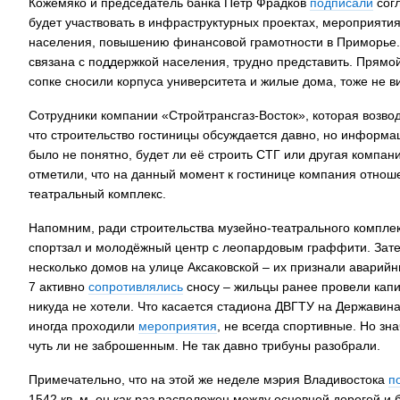
Кожемяко и председатель банка Пётр Фрадков
подписали
согл
будет участвовать в инфраструктурных проектах, мероприятия
населения, повышению финансовой грамотности в Приморье. 
связана с поддержкой населения, трудно представить. Прямо
сопке сносили корпуса университета и жилые дома, тоже не в
Сотрудники компании «Стройтрансгаз-Восток», которая возвод
что строительство гостиницы обсуждается давно, но информа
было не понятно, будет ли её строить СТГ или другая компан
отметили, что на данный момент к гостинице компания отноше
театральный комплекс.
Напомним, ради строительства музейно-театрального компле
спортзал и молодёжный центр с леопардовым граффити. Зат
несколько домов на улице Аксаковской – их признали аварий
7 активно
сопротивлялись
сносу – жильцы ранее провели кап
никуда не хотели. Что касается стадиона ДВГТУ на Державина,
иногда проходили
мероприятия
, не всегда спортивные. Но з
чуть ли не заброшенным. Не так давно трибуны разобрали.
Примечательно, что на этой же неделе мэрия Владивостока
п
1542 кв. м, он как раз расположен между основной дорогой и