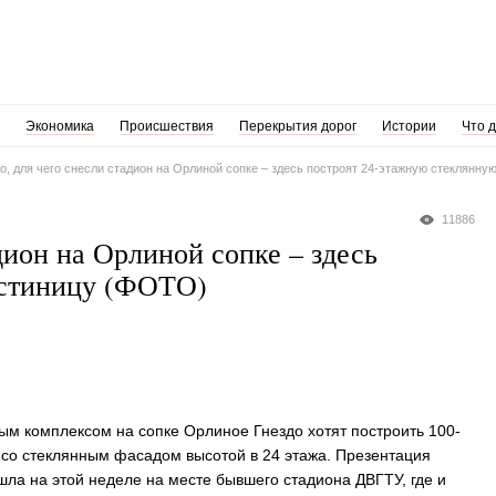
Экономика
Происшествия
Перекрытия дорог
Истории
Что 
о, для чего снесли стадион на Орлиной сопке – здесь построят 24-этажную стеклянну
11886
дион на Орлиной сопке – здесь
остиницу (ФОТО)
м комплексом на сопке Орлиное Гнездо хотят построить 100-
 со стеклянным фасадом высотой в 24 этажа. Презентация
шла на этой неделе на месте бывшего стадиона ДВГТУ, где и