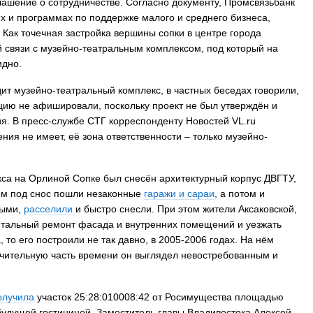
ашение о сотрудничестве. Согласно документу, Промсвязьбанк
х и программах по поддержке малого и среднего бизнеса,
Как точечная застройка вершины сопки в центре города
й связи с музейно-театральным комплексом, под который на
идно.
ит музейно-театральный комплекс, в частных беседах говорили,
цию не афишировали, поскольку проект не был утверждён и
ия. В пресс-службе СТГ корреспонденту Новостей VL.ru
ния не имеет, её зона ответственности – только музейно-
кса на Орлиной Сопке был снесён архитектурный корпус ДВГТУ,
ем под снос пошли незаконные
гаражи и сараи
, а потом и
ными,
расселили
и быстро снесли. При этом жители Аксаковской,
итальный ремонт фасада и внутренних помещений и уезжать
 то его построили не так давно, в 2005-2006 годах. На нём
начительную часть времени он выглядел невостребованным и
олучила
участок 25:28:010008:42 от Росимущества площадью
 будущей гостиницей. Заместитель главы Владивостока Алексей