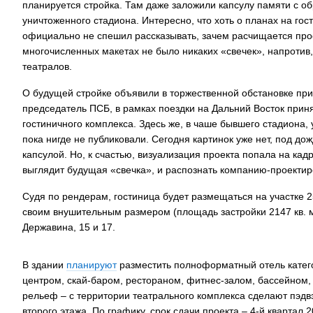
планируется стройка. Там даже заложили капсулу памяти с о
уничтоженного стадиона. Интересно, что хоть о планах на го
официально не спешил рассказывать, зачем расчищается прос
многочисленных макетах не было никаких «свечек», напротив
театралов.
О будущей стройке объявили в торжественной обстановке при
председатель ПСБ, в рамках поездки на Дальний Восток прин
гостиничного комплекса. Здесь же, в чаше бывшего стадиона,
пока нигде не публиковали. Сегодня картинок уже нет, под до
капсулой. Но, к счастью, визуализация проекта попала на ка
выглядит будущая «свечка», и распознать компанию-проекти
Судя по рендерам, гостиница будет размещаться на участке 2
своим внушительным размером (площадь застройки 2147 кв. 
Державина, 15 и 17.
В здании
планируют
разместить полноформатный отель катего
центром, скай-баром, рестораном, фитнес-залом, бассейном,
рельеф – с территории театрального комплекса сделают пэдв
второго этажа. По графику, срок сдачи проекта – 4-й квартал 2