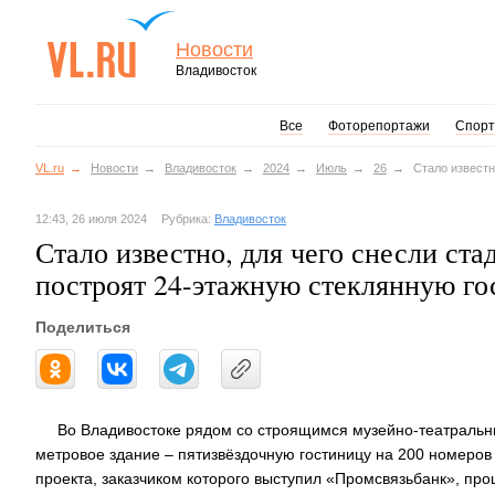
Новости
Владивосток
Все
Фоторепортажи
Спорт
VL.ru
Новости
Владивосток
2024
Июль
26
Стало известн
12:43, 26 июля 2024
Рубрика:
Владивосток
Стало известно, для чего снесли ста
построят 24-этажную стеклянную г
Поделиться
Во Владивостоке рядом со строящимся музейно-театральны
метровое здание – пятизвёздочную гостиницу на 200 номеров
проекта, заказчиком которого выступил «Промсвязьбанк», про