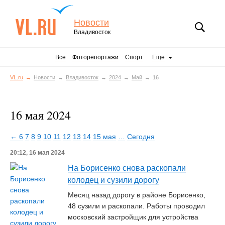
Новости
Владивосток
Все
Фоторепортажи
Спорт
Еще
VL.ru
Новости
Владивосток
2024
Май
16
16 мая 2024
← 6
7
8
9
10
11
12
13
14
15 мая
…
Сегодня
20:12, 16 мая 2024
На Борисенко снова раскопали
колодец и сузили дорогу
Месяц назад дорогу в районе Борисенко,
48 сузили и раскопали. Работы проводил
московский застройщик для устройства