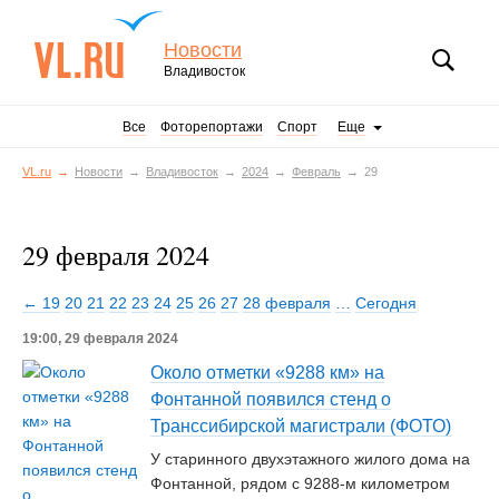
Новости
Владивосток
Все
Фоторепортажи
Спорт
Еще
VL.ru
Новости
Владивосток
2024
Февраль
29
29 февраля 2024
← 19
20
21
22
23
24
25
26
27
28 февраля
…
Сегодня
19:00, 29 февраля 2024
Около отметки «9288 км» на
Фонтанной появился стенд о
Транссибирской магистрали (ФОТО)
У старинного двухэтажного жилого дома на
Фонтанной, рядом с 9288-м километром