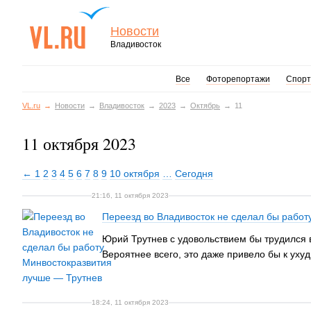
Новости
Владивосток
Все
Фоторепортажи
Спорт
VL.ru
Новости
Владивосток
2023
Октябрь
11
11 октября 2023
← 1
2
3
4
5
6
7
8
9
10 октября
…
Сегодня
21:16, 11 октября 2023
Переезд во Владивосток не сделал бы работ
Юрий Трутнев с удовольствием бы трудился 
Вероятнее всего, это даже привело бы к уху
18:24, 11 октября 2023