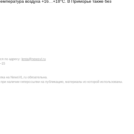
 Температура воздуха +16…+18°C. В Приморье также без
ся по адресу:
lenta@newsvl.ru
6−15
ка на NewsVL.ru обязательна.
 при наличии гиперссылки на публикацию, материалы из которой использованы.