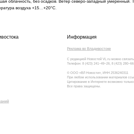
льшая облачность, без осадков. Ветер северо-западный умеренный.
ература воздуха +15…+20°C.
ивостока
Информация
Реклама во Владивостоке
С редакцией Новостей VL.ru можно связать
Телефон: 8 (423) 241−49−26, 8 (423) 280−6
© ООО «ВЛ Новости», ИНН 2536240311
При любом использовании материалов ссыл
Цитирование в Интернете возможно только
Все права защищены.
паний