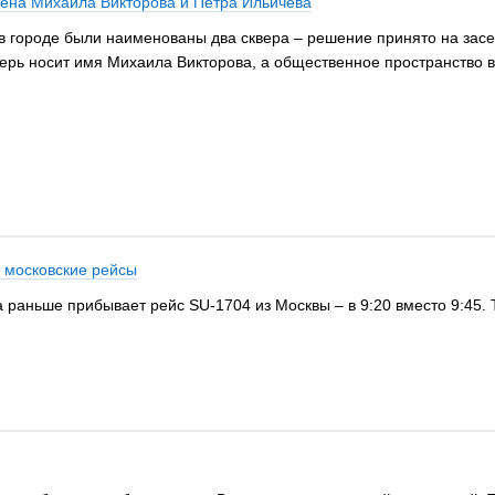
мена Михаила Викторова и Петра Ильичёва
в городе были наименованы два сквера – решение принято на засед
ерь носит имя Михаила Викторова, а общественное пространство 
 московские рейсы
ка раньше прибывает рейс SU-1704 из Москвы – в 9:20 вместо 9:45.