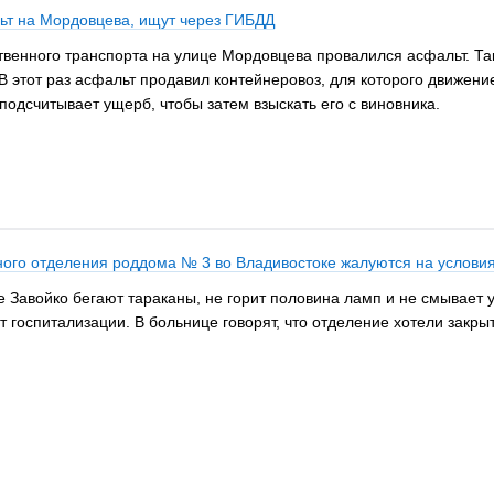
ьт на Мордовцева, ищут через ГИБДД
ственного транспорта на улице Мордовцева провалился асфальт. Та
к. В этот раз асфальт продавил контейнеровоз, для которого движе
одсчитывает ущерб, чтобы затем взыскать его с виновника.
ого отделения роддома № 3 во Владивостоке жалуются на условия
 Завойко бегают тараканы, не горит половина ламп и не смывает 
от госпитализации. В больнице говорят, что отделение хотели закр