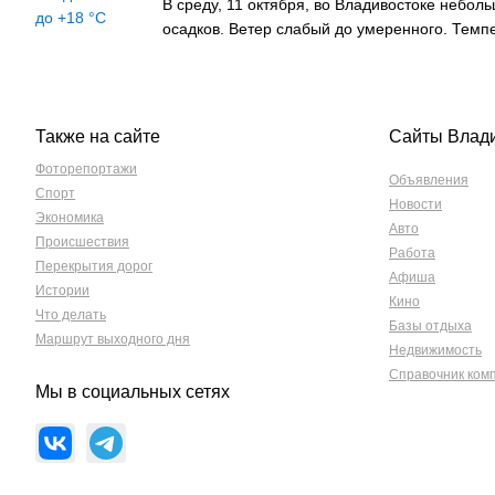
В среду, 11 октября, во Владивостоке небо
осадков. Ветер слабый до умеренного. Темп
Также на сайте
Сайты Влад
Фоторепортажи
Объявления
Спорт
Новости
Экономика
Авто
Происшествия
Работа
Перекрытия дорог
Афиша
Истории
Кино
Что делать
Базы отдыха
Маршрут выходного дня
Недвижимость
Справочник ком
Мы в социальных сетях