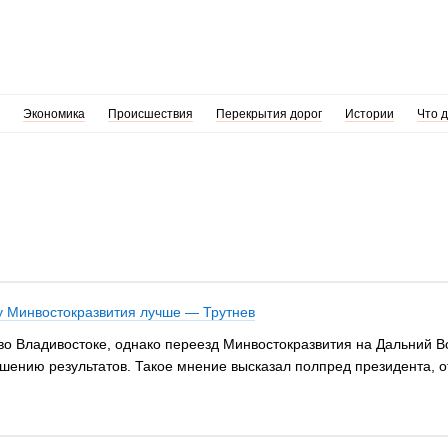
Экономика
Происшествия
Перекрытия дорог
Истории
Что 
у Минвостокразвития лучше — Трутнев
во Владивостоке, однако переезд Минвостокразвития на Дальний В
дшению результатов. Такое мнение высказал полпред президента, о