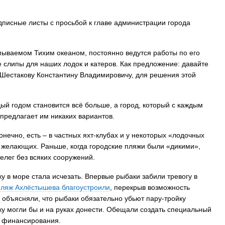
писные листы с просьбой к главе администрации города
ываемом Тихим океаном, постоянно ведутся работы по его
е слипы для наших лодок и катеров. Как предложение: давайте
Шестакову Константину Владимировичу, для решения этой
ый годом становится всё больше, а город, который с каждым
 предлагает им никаких вариантов.
нечно, есть – в частных яхт-клубах и у некоторых «лодочных
ех желающих. Раньше, когда городские пляжи были «дикими»,
елег без всяких сооружений.
у в море стала исчезать. Впервые рыбаки забили тревогу в
пляж Ахлёстышева благоустроили
, перекрыв возможность
 объясняли, что рыбаки обязательно убьют пару-тройку
дку могли бы и на руках донести. Обещали создать специальный
о финансирования.