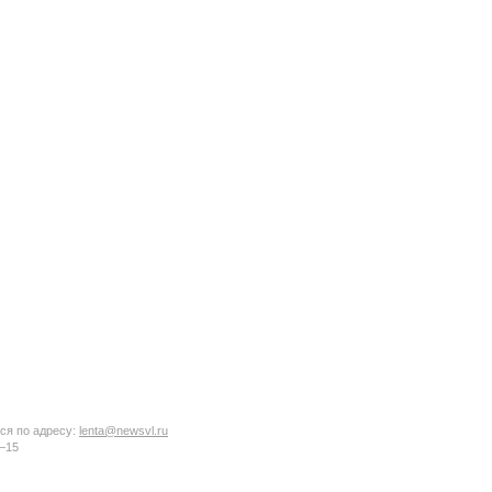
ся по адресу:
lenta@newsvl.ru
6−15