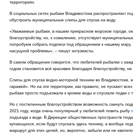
территориях.
В социальных сетях рыбаки Владивостока распространяют под
обустроить муниципальные слипы для спуска на воду.
«Уважаемые рыбаки, в нашем прекрасном морском городе, ом
благоустройству, но, к сожалению, отсутствуют муниципальны
попробуем собрать подписи под обращением к нашему мэру, 
насущной проблемы», – пишут энтузиасты.
В самом обращении говорится, что любителей рыбалки с кажд
годом становится всё красивее благодаря благоустройству, не
Слипы для спуска водно-моторной техники во Владивостоке, ко
гаражей». Но на эти территории, как правило, не пускают вс
рыбаки просто подъезжали к кромке воды и спускали лодки с т
Но с постепенным благоустройством возможность скинуть лодк
2021 году, когда очень популярный у любителей ловить рыбу
подъезда к воде. В Дирекции общественных пространств тогда
купающихся, если будут спускать здесь технику, а вообще ло
маршрут для этих целей, но, вероятно, забыли или не хватил