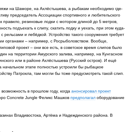
ляжи на Шаморе, на Ахлёстышева, а рыбакам необходимо где-
 Владивостока снова подорожало
Семья с ребёнком заблудилас
т от 26 копеек до 17 рублей
бухты Спокойной — напомина
тиву председатель Ассоциации спортивного и любительского
подготовиться к походу, и что
к правило, резиновые лодки с мотором длиной до 5 метров,
заблудился
ость подъехать к слипу, скатить лодку и уехать, при этом куда-
 с рельсами и лебёдкой. Устройство такого сооружения требует
ми органами – например, с Росрыболовством. Вообще,
повой проект – они все есть, в советское время слипов было
один на территории Амурского залива, например, на Кунгасном
инского или в районе Ахлёстышева (Русский остров). И ещё
на начальном этапе полностью устроили бы рыбацкое
ойству Патрокла, там могли бы тоже предусмотреть такой слип.
 возможность в прошлом году, когда
анонсировал проект
юро Concrete Jungle Феликс Машков
предполагал
оборудование
зинах Владивостока, Артёма и Надеждинского района. В