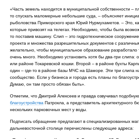
«Часть земель находится в муниципальной собственности – п
На заправках
топливо – рос
то спускать маломерные небольшие суда, – объясняет инициа
рыболовства Приморского края Юрий Нурмухаметов. – Это, ка
которые привозят на телегах. Необходимо, чтобы была возможн
то поставив машину. Слип – это гидротехническое сооружение
проекта и множества разрешительных документов с различны
желательно, чтобы муниципальное образование разработало ти
очень много. Необходимо установить хотя бы два-три слипа: 
или районе Токаревской кошки. Второй – в районе бухты Карп
один – где-то в районе базы МЧС на Шаморе. Эти три слипа 
сообщество. Если у бизнеса и города есть планы по благоустр
Думаю, он там просто обязан быть».
Отметим, что Дмитрий Алексеев и правда озвучивал подобную
благоустройства
Патрокла, а представитель архитектурного б
нескольких парковочных мест у воды.
Подписать обращение предлагают в специализированных мага
дальневосточной столице перечислены следующие адреса: