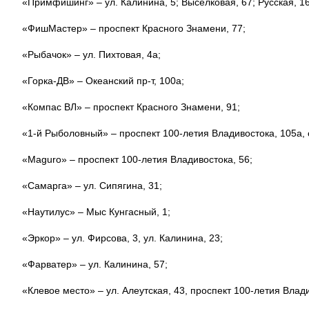
«Примфишинг» – ул. Калинина, 5; Выселковая, 67; Русская, 16,
«ФишМастер» – проспект Красного Знамени, 77;
«Рыбачок» – ул. Пихтовая, 4а;
«Горка-ДВ» – Океанский пр-т, 100а;
«Компас ВЛ» – проспект Красного Знамени, 91;
«1-й Рыболовный» – проспект 100-летия Владивостока, 105а, с
«Maguro» – проспект 100-летия Владивостока, 56;
«Самарга» – ул. Сипягина, 31;
«Наутилус» – Мыс Кунгасный, 1;
«Эркор» – ул. Фирсова, 3, ул. Калинина, 23;
«Фарватер» – ул. Калинина, 57;
«Клевое место» – ул. Алеутская, 43, проспект 100-летия Влади