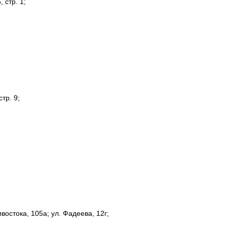
 стр. 1;
тр. 9;
востока, 105а; ул. Фадеева, 12г;