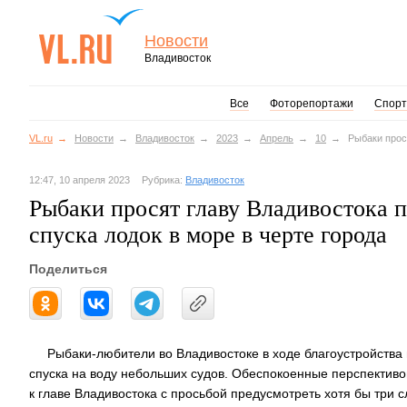
Новости
Владивосток
Все
Фоторепортажи
Спорт
VL.ru
Новости
Владивосток
2023
Апрель
10
Рыбаки прос
12:47, 10 апреля 2023
Рубрика:
Владивосток
Рыбаки просят главу Владивостока п
спуска лодок в море в черте города
Поделиться
Рыбаки-любители во Владивостоке в ходе благоустройства
спуска на воду небольших судов. Обеспокоенные перспективой
к главе Владивостока с просьбой предусмотреть хотя бы три 