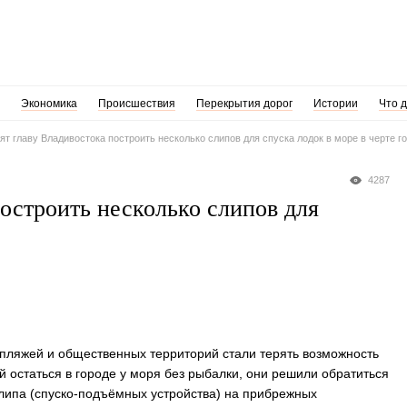
Экономика
Происшествия
Перекрытия дорог
Истории
Что 
ят главу Владивостока построить несколько слипов для спуска лодок в море в черте г
4287
остроить несколько слипов для
 пляжей и общественных территорий стали терять возможность
 остаться в городе у моря без рыбалки, они решили обратиться
слипа (спуско-подъёмных устройства) на прибрежных