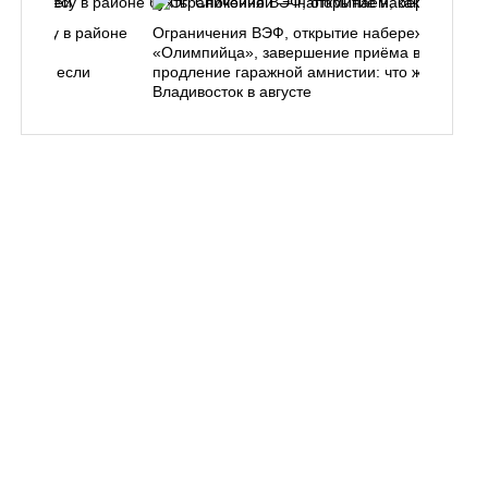
ь в лесу в районе
Ограничения ВЭФ, открытие набережной у
ем, как
«Олимпийца», завершение приёма в вузы,
 делать, если
продление гаражной амнистии: что ждёт
Владивосток в августе