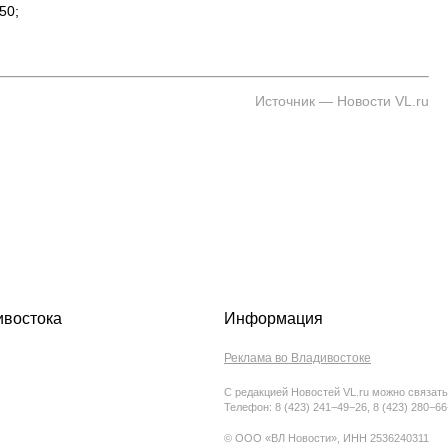
50;
Источник — Новости VL.ru
ивостока
Информация
Реклама во Владивостоке
С редакцией Новостей VL.ru можно связать
Телефон: 8 (423) 241−49−26, 8 (423) 280−6
© ООО «ВЛ Новости», ИНН 2536240311