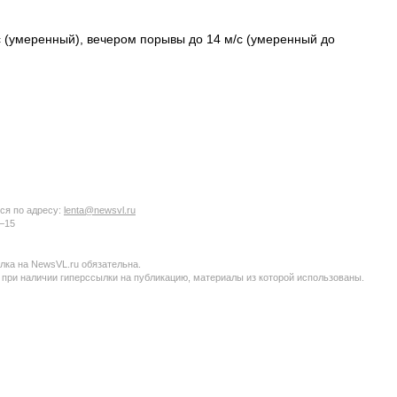
/с (умеренный), вечером порывы до 14 м/с (умеренный до
ся по адресу:
lenta@newsvl.ru
6−15
ка на NewsVL.ru обязательна.
 при наличии гиперссылки на публикацию, материалы из которой использованы.