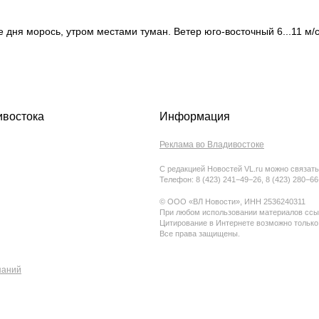
ле дня морось, утром местами туман. Ветер юго-восточный 6...11 м
ивостока
Информация
Реклама во Владивостоке
С редакцией Новостей VL.ru можно связать
Телефон: 8 (423) 241−49−26, 8 (423) 280−6
© ООО «ВЛ Новости», ИНН 2536240311
При любом использовании материалов ссыл
Цитирование в Интернете возможно только
Все права защищены.
паний