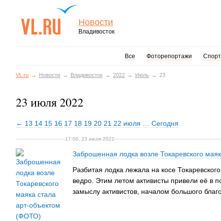
Новости
Владивосток
Все
Фоторепортажи
Спорт
VL.ru
Новости
Владивосток
2022
Июль
23
23 июля 2022
← 13
14
15
16
17
18
19
20
21
22 июля
…
Сегодня
17:00, 23 июля 2022
Заброшенная лодка возле Токаревского маяк
Разбитая лодка лежала на косе Токаревского
ведро. Этим летом активисты привели её в по
замыслу активистов, началом большого благ