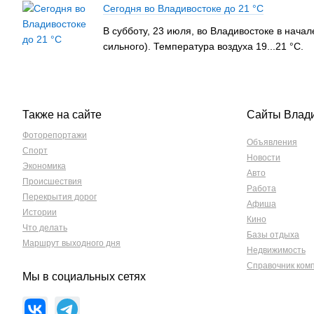
Сегодня во Владивостоке до 21 °C
В субботу, 23 июля, во Владивостоке в нача
сильного). Температура воздуха 19...21 °C.
Также на сайте
Сайты Влад
Фоторепортажи
Объявления
Спорт
Новости
Экономика
Авто
Происшествия
Работа
Перекрытия дорог
Афиша
Истории
Кино
Что делать
Базы отдыха
Маршрут выходного дня
Недвижимость
Справочник ком
Мы в социальных сетях