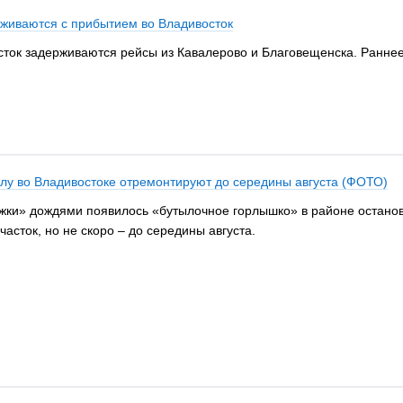
рживаются с прибытием во Владивосток
осток задерживаются рейсы из Кавалерово и Благовещенска. Ранне
у во Владивостоке отремонтируют до середины августа (ФОТО)
мбёжки» дождями появилось «бутылочное горлышко» в районе остано
асток, но не скоро – до середины августа.