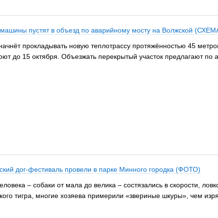
й машины пустят в объезд по аварийному мосту на Волжской (СХЕМ
ачнёт прокладывать новую теплотрассу протяжённостью 45 метров
роют до 15 октября. Объезжать перекрытый участок предлагают по 
еский дог-фестиваль провели в парке Минного городка (ФОТО)
еловека – собаки от мала до велика – состязались в скорости, ловк
ого тигра, многие хозяева примерили «звериные шкуры», чем изр