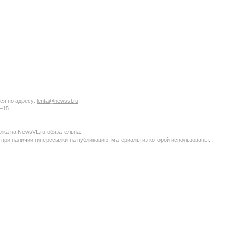
ся по адресу:
lenta@newsvl.ru
6−15
ка на NewsVL.ru обязательна.
 при наличии гиперссылки на публикацию, материалы из которой использованы.