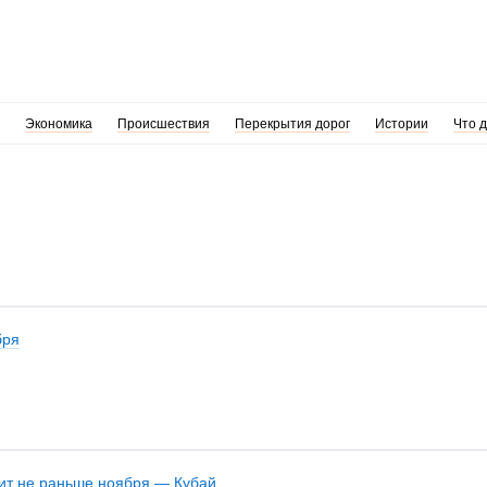
Экономика
Происшествия
Перекрытия дорог
Истории
Что 
бря
пит не раньше ноября — Кубай