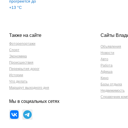
Также на сайте
Сайты Влад
Фоторепортажи
Объявления
Спорт
Новости
Экономика
Авто
Происшествия
Работа
Перекрытия дорог
Афиша
Истории
Кино
Что делать
Базы отдыха
Маршрут выходного дня
Недвижимость
Справочник ком
Мы в социальных сетях