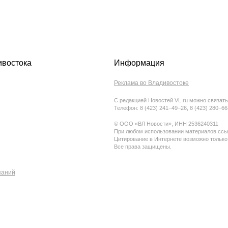
ивостока
Информация
Реклама во Владивостоке
С редакцией Новостей VL.ru можно связать
Телефон: 8 (423) 241−49−26, 8 (423) 280−6
© ООО «ВЛ Новости», ИНН 2536240311
При любом использовании материалов ссыл
Цитирование в Интернете возможно только
Все права защищены.
паний