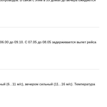
опроводов. В связи с этим в 59 домах до вечера ожидаются
06.00 до 09.10. С 07.05 до 08.05 задерживается вылет рейса
 (6...11 м/c), вечером сильный (11...16 м/с). Температура