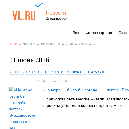
Новости
Владивосток
Все
Фоторепортажи
Спорт
VL.ru
Новости
Владивосток
2016
Июнь
21
21 июня 2016
← 11
12
13
14
15
16
17
18
19
20 июня
…
Сегодня
19:40, 21 июня 2016
«На море — была бы погода!» — жители Вла
С приходом лета многие жители Владивостока
спросили у горожан корреспонденты VL.ru.