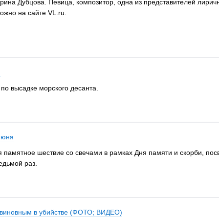
Ирина Дубцова. Певица, композитор, одна из представителей лирич
жно на сайте VL.ru.
я
 по высадке морского десанта.
июня
ся памятное шествие со свечами в рамках Дня памяти и скорби, п
едьмой раз.
а виновным в убийстве (ФОТО; ВИДЕО)