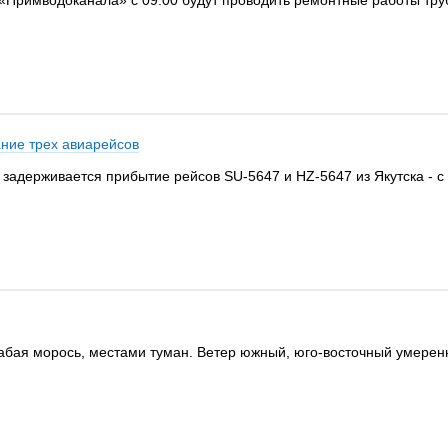
 «Примводоканала» c 09.00 будут проводить ремонтные работы труб
ние трех авиарейсов
 задерживается прибытие рейсов SU-5647 и HZ-5647 из Якутска - с 
абая морось, местами туман. Ветер южный, юго-восточный умеренный