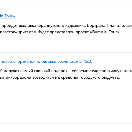
t! Tour»
а» пройдет выставка французского художника Бертрана Плана. Бла
восток» зрителям будет представлен проект «Bump it! Tour».
о новой спортивной площадки возле школы №10
 получат самый главный подарок – современную спортивную площа
ей микрорайона возводится на средства городского бюджета.