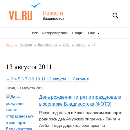
Новости
Владивосток
Все
Фоторепортажи
Спорт
Еще
VL.ru
Новости
Владивосток
2011
Август
13
13 августа 2011
← 3
4
5
6
7
8
9
10
11
12 августа
…
Сегодня
18:40, 13 августа 2011
День рождения тигрят отпраздновали
в зоопарке Владивостока (ФОТО)
Ровно год назад в Краснодарском зоопарке
родились два Амурских тигренка - Тайга и
Амба. Тогда директор зоопарка на