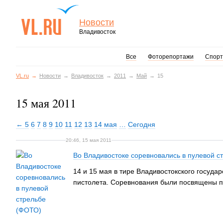
Новости
Владивосток
Все
Фоторепортажи
Спорт
VL.ru
Новости
Владивосток
2011
Май
15
15 мая 2011
← 5
6
7
8
9
10
11
12
13
14 мая
…
Сегодня
20:46, 15 мая 2011
Во Владивостоке соревновались в пулевой с
14 и 15 мая в тире Владивостокского госуда
пистолета. Соревнования были посвящены па