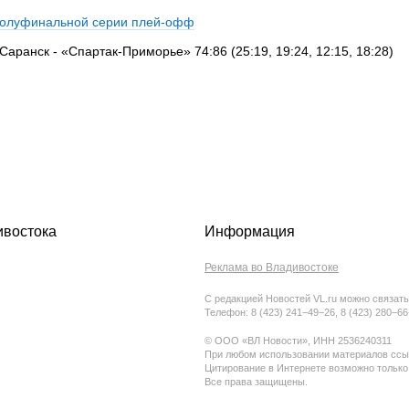
полуфинальной серии плей-офф
ранск - «Спартак-Приморье» 74:86 (25:19, 19:24, 12:15, 18:28)
ивостока
Информация
Реклама во Владивостоке
С редакцией Новостей VL.ru можно связать
Телефон: 8 (423) 241−49−26, 8 (423) 280−6
© ООО «ВЛ Новости», ИНН 2536240311
При любом использовании материалов ссыл
Цитирование в Интернете возможно только
Все права защищены.