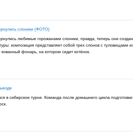
ернулись слоники (ФОТО)
ернулись любимые горожанами слоники, правда, теперь они созданы
гуры: композиция представляет собой трех слонов с туловищами и
 кованный фонарь, на котором сидит котёнок.
выезде
я в сибирское турне. Команда после домашнего цикла подготовки 
рск.