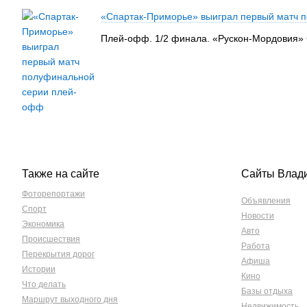
«Спартак-Приморье» выиграл первый матч 
Плей-офф. 1/2 финала. «Рускон-Мордовия» Са
Также на сайте
Сайты Влад
Фоторепортажи
Объявления
Спорт
Новости
Экономика
Авто
Происшествия
Работа
Перекрытия дорог
Афиша
Истории
Кино
Что делать
Базы отдыха
Маршрут выходного дня
Недвижимость