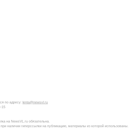
ся по адресу:
lenta@newsvl.ru
6−15
ка на NewsVL.ru обязательна.
 при наличии гиперссылки на публикацию, материалы из которой использованы.