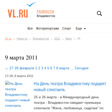
Новости
Владивосток
Все
Фоторепортажи
Спорт
Еще
VL.ru
Новости
Владивосток
2011
Март
09
9 марта 2011
← 27
28 февраля
1
2
3
4
5
6
7
8 марта
…
Сегодня
17:30, 9 марта 2011
На День театра Владивостоку подарят
новый спектакль
25 и 26 марта - в Международный день
театра - Владивосток ожидает премьера
спектакля "Жена, любовница, сиделка" по