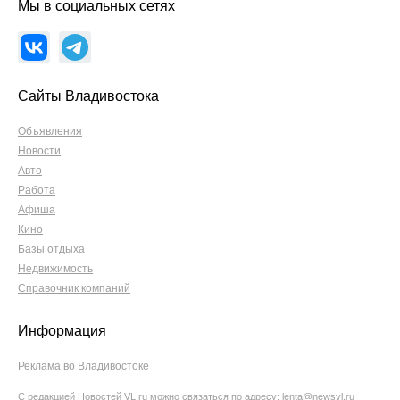
Мы в социальных сетях
Сайты Владивостока
Объявления
Новости
Авто
Работа
Афиша
Кино
Базы отдыха
Недвижимость
Справочник компаний
Информация
Реклама во Владивостоке
С редакцией Новостей VL.ru можно связаться по адресу:
lenta@newsvl.ru