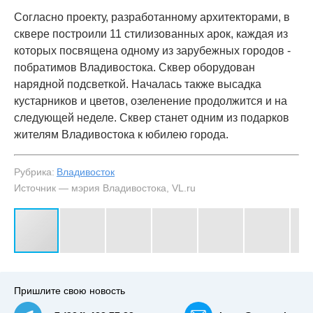
Согласно проекту, разработанному архитекторами, в
сквере построили 11 стилизованных арок, каждая из
которых посвящена одному из зарубежных городов -
побратимов Владивостока. Сквер оборудован
нарядной подсветкой. Началась также высадка
кустарников и цветов, озеленение продолжится и на
следующей неделе. Сквер станет одним из подарков
жителям Владивостока к юбилею города.
Рубрика:
Владивосток
Источник — мэрия Владивостока, VL.ru
#3
На месте «сквера со слониками» во Владивостоке
открылся «сквер побратимов» — NewsVL.ru
Пришлите свою новость