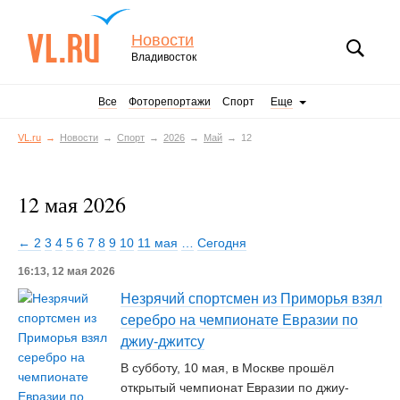
Новости
Владивосток
Все
Фоторепортажи
Спорт
Еще
VL.ru
Новости
Спорт
2026
Май
12
12 мая 2026
← 2
3
4
5
6
7
8
9
10
11 мая
…
Сегодня
16:13, 12 мая 2026
Незрячий спортсмен из Приморья взял
серебро на чемпионате Евразии по
джиу-джитсу
В субботу, 10 мая, в Москве прошёл
открытый чемпионат Евразии по джиу-